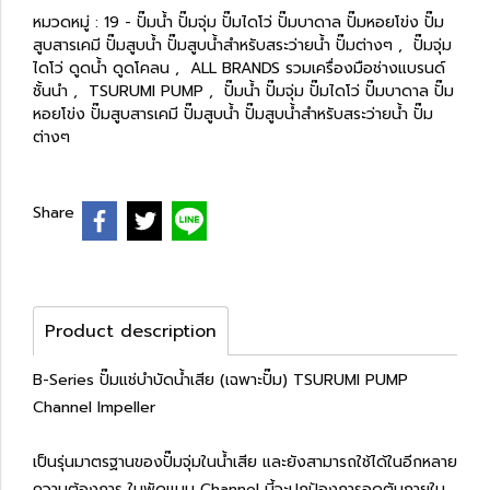
หมวดหมู่ :
19 - ปั๊มน้ำ ปั๊มจุ่ม ปั๊มไดโว่ ปั๊มบาดาล ปั๊มหอยโข่ง ปั๊ม
สูบสารเคมี ปั๊มสูบน้ำ ปั๊มสูบน้ำสำหรับสระว่ายน้ำ ปั๊มต่างๆ
,
ปั๊มจุ่ม
ไดโว่ ดูดน้ำ ดูดโคลน
,
ALL BRANDS รวมเครื่องมือช่างแบรนด์
ชั้นนำ
,
TSURUMI PUMP
,
ปั๊มน้ำ ปั๊มจุ่ม ปั๊มไดโว่ ปั๊มบาดาล ปั๊ม
หอยโข่ง ปั๊มสูบสารเคมี ปั๊มสูบน้ำ ปั๊มสูบน้ำสำหรับสระว่ายน้ำ ปั๊ม
ต่างๆ
Share
Product description
B-Series ปั๊มแช่บำบัดน้ำเสีย (เฉพาะปั๊ม) TSURUMI PUMP
Channel Impeller
เป็นรุ่นมาตรฐานของปั๊มจุ่มในน้ำเสีย และยังสามารถใช้ได้ในอีกหลาย
ความต้องการ ใบพัดแบบ Channel นี้จะปกป้องการอุดตันภายใน