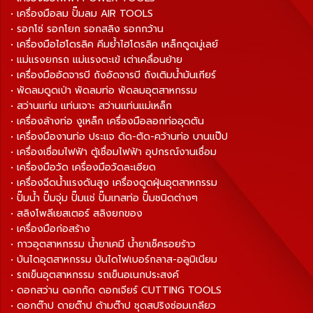
• เครื่องมือลม ปั๊มลม AIR TOOLS
• รอกโซ่ รอกโยก รอกสลิง รอกกว้าน
• เครื่องมือไฮโดรลิค คีมย้ำไฮโดรลิค เหล็กดูดมู่เลย์
• แม่แรงยกรถ แม่แรงตะเข้ เต่าเคลื่อนย้าย
• เครื่องมืออัดจารบี ถังอัดจารบี ถังเติมน้ำมันเกียร์
• พัดลมดูดเป่า พัดลมท่อ พัดลมอุตสาหกรรม
• สว่านแท่น แท่นเจาะ สว่านแท่นแม่เหล็ก
• เครื่องล้างท่อ งูเหล็ก เครื่องมือลอกท่ออุดตัน
• เครื่องมืองานท่อ ประแจ ดัด-ตัด-คว้านท่อ บานแป๊ป
• เครื่องเชื่อมไฟฟ้า ตู้เชื่อมไฟฟ้า อุปกรณ์งานเชื่อม
• เครื่องมือวัด เครื่องมือวัดละเอียด
• เครื่องฉีดน้ำแรงดันสูง เครื่องดูดฝุ่นอุตสาหกรรม
• ปั๊มน้ำ ปั๊มจุ่ม ปั๊มแช่ ปั๊มเทสท่อ ปั๊มชนิดต่างๆ
• สลิงโพลีเยสเตอร์ สลิงยกของ
• เครื่องมือก่อสร้าง
• กาวอุตสาหกรรม น้ำยาเคมี น้ำยาเช็ครอยร้าว
• บันไดอุตสาหกรรม บันไดไฟเบอร์กลาส-อลูมิเนียม
• รถเข็นอุตสาหกรรม รถเข็นอเนกประสงค์
• ดอกสว่าน ดอกกัด ดอกเจียร์ CUTTING TOOLS
• ดอกต๊าป ดายต๊าป ด้ามต๊าป ชุดสปริงซ่อมเกลียว