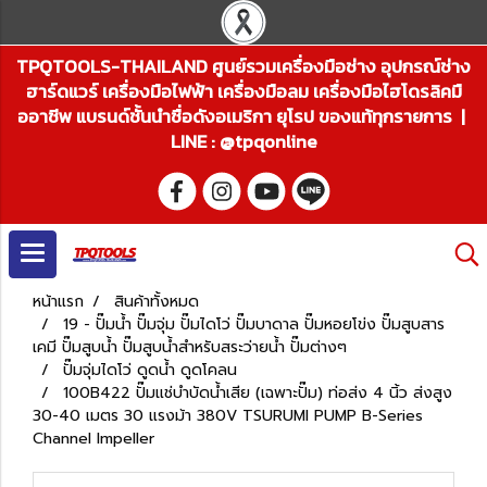
TPQTOOLS-THAILAND ศูนย์รวมเครื่องมือช่าง อุปกรณ์ช่าง
ฮาร์ดแวร์ เครื่องมือไฟฟ้า เครื่องมือลม เครื่องมือไฮโดรลิคมื
ออาชีพ แบรนด์ชั้นนำชื่อดังอเมริกา ยุโรป ของแท้ทุกรายการ |
LINE : @tpqonline
หน้าแรก
สินค้าทั้งหมด
19 - ปั๊มน้ำ ปั๊มจุ่ม ปั๊มไดโว่ ปั๊มบาดาล ปั๊มหอยโข่ง ปั๊มสูบสาร
เคมี ปั๊มสูบน้ำ ปั๊มสูบน้ำสำหรับสระว่ายน้ำ ปั๊มต่างๆ
ปั๊มจุ่มไดโว่ ดูดน้ำ ดูดโคลน
100B422 ปั๊มแช่บำบัดน้ำเสีย (เฉพาะปั๊ม) ท่อส่ง 4 นิ้ว ส่งสูง
30-40 เมตร 30 แรงม้า 380V TSURUMI PUMP B-Series
Channel Impeller