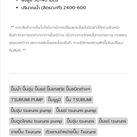
ส่งสูง 30-40 เมตร
ปริมาณน้ำ (ลิตร/นาที) 2400-600
** ราคาสินค้าภายในเว็บไซต์อาจมีการเปลี่ยนแปลงโดยไม่ต้องแจ้งให้ทราบล่วงหน้า
สินค้าจริงอาจแตกต่างจากภาพในหน้าจอ เนื่องจากการจัดแสงในการถ่ายภาพ การแสดง
ผลของหน้าจอ และการผลิตในแต่ละล็อตสินค้า ทางบริษัทฯขอสงวนสิทธิ์ไม่รับเปลี่ยน/
คืนสินค้า **
ปั๊มน้ำ ปั๊มจุ่ม ปั๊มแช่ ปั๊มเทสท่อ ปั๊มชนิดต่างๆ
TSURUMI PUMP
ปั๊มซูรูมิ
ปั๊ม TSURUMI
ปั๊มจุ่ม tsurumi pump
ปั๊มแช่ tsurumi pump
ปั๊มดูดโคลน tsurumi pump
ปั๊มจุ่ม tsurumi
ปั๊มแช่ tsurumi
ขายปั๊ม Tsurumi
ตัวแทนจำหน่ายปั๊ม Tsurumi