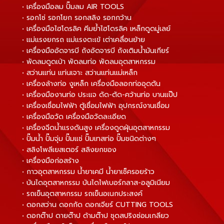
• เครื่องมือลม ปั๊มลม AIR TOOLS
• รอกโซ่ รอกโยก รอกสลิง รอกกว้าน
• เครื่องมือไฮโดรลิค คีมย้ำไฮโดรลิค เหล็กดูดมู่เลย์
• แม่แรงยกรถ แม่แรงตะเข้ เต่าเคลื่อนย้าย
• เครื่องมืออัดจารบี ถังอัดจารบี ถังเติมน้ำมันเกียร์
• พัดลมดูดเป่า พัดลมท่อ พัดลมอุตสาหกรรม
• สว่านแท่น แท่นเจาะ สว่านแท่นแม่เหล็ก
• เครื่องล้างท่อ งูเหล็ก เครื่องมือลอกท่ออุดตัน
• เครื่องมืองานท่อ ประแจ ดัด-ตัด-คว้านท่อ บานแป๊ป
• เครื่องเชื่อมไฟฟ้า ตู้เชื่อมไฟฟ้า อุปกรณ์งานเชื่อม
• เครื่องมือวัด เครื่องมือวัดละเอียด
• เครื่องฉีดน้ำแรงดันสูง เครื่องดูดฝุ่นอุตสาหกรรม
• ปั๊มน้ำ ปั๊มจุ่ม ปั๊มแช่ ปั๊มเทสท่อ ปั๊มชนิดต่างๆ
• สลิงโพลีเยสเตอร์ สลิงยกของ
• เครื่องมือก่อสร้าง
• กาวอุตสาหกรรม น้ำยาเคมี น้ำยาเช็ครอยร้าว
• บันไดอุตสาหกรรม บันไดไฟเบอร์กลาส-อลูมิเนียม
• รถเข็นอุตสาหกรรม รถเข็นอเนกประสงค์
• ดอกสว่าน ดอกกัด ดอกเจียร์ CUTTING TOOLS
• ดอกต๊าป ดายต๊าป ด้ามต๊าป ชุดสปริงซ่อมเกลียว