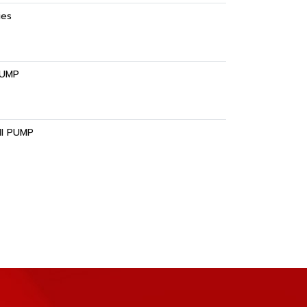
ies
 PUMP
UMI PUMP