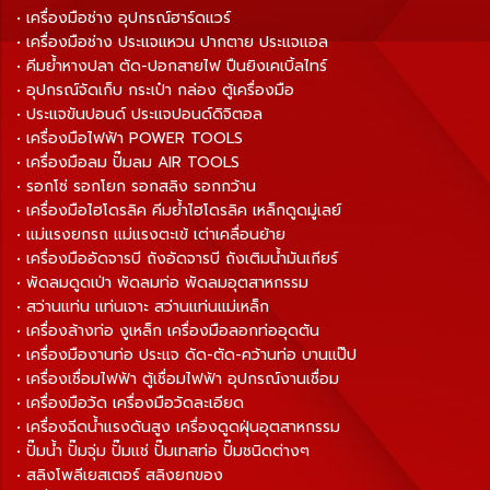
• เครื่องมือช่าง อุปกรณ์ฮาร์ดแวร์
• เครื่องมือช่าง ประแจแหวน ปากตาย ประแจแอล
• คีมย้ำหางปลา ตัด-ปอกสายไฟ ปืนยิงเคเบิ้ลไทร์
• อุปกรณ์จัดเก็บ กระเป๋า กล่อง ตู้เครื่องมือ
• ประแจขันปอนด์ ประแจปอนด์ดิจิตอล
• เครื่องมือไฟฟ้า POWER TOOLS
• เครื่องมือลม ปั๊มลม AIR TOOLS
• รอกโซ่ รอกโยก รอกสลิง รอกกว้าน
• เครื่องมือไฮโดรลิค คีมย้ำไฮโดรลิค เหล็กดูดมู่เลย์
• แม่แรงยกรถ แม่แรงตะเข้ เต่าเคลื่อนย้าย
• เครื่องมืออัดจารบี ถังอัดจารบี ถังเติมน้ำมันเกียร์
• พัดลมดูดเป่า พัดลมท่อ พัดลมอุตสาหกรรม
• สว่านแท่น แท่นเจาะ สว่านแท่นแม่เหล็ก
• เครื่องล้างท่อ งูเหล็ก เครื่องมือลอกท่ออุดตัน
• เครื่องมืองานท่อ ประแจ ดัด-ตัด-คว้านท่อ บานแป๊ป
• เครื่องเชื่อมไฟฟ้า ตู้เชื่อมไฟฟ้า อุปกรณ์งานเชื่อม
• เครื่องมือวัด เครื่องมือวัดละเอียด
• เครื่องฉีดน้ำแรงดันสูง เครื่องดูดฝุ่นอุตสาหกรรม
• ปั๊มน้ำ ปั๊มจุ่ม ปั๊มแช่ ปั๊มเทสท่อ ปั๊มชนิดต่างๆ
• สลิงโพลีเยสเตอร์ สลิงยกของ