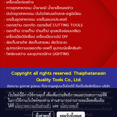
• เครื่องมือก่อสร้าง
• กาวอุตสาหกรรม น้ำยาเคมี น้ำยาเช็ครอยร้าว
• บันไดอุตสาหกรรม บันไดไฟเบอร์กลาส-อลูมิเนียม
• รถเข็นอุตสาหกรรม รถเข็นอเนกประสงค์
• ดอกสว่าน ดอกกัด ดอกเจียร์ CUTTING TOOLS
• ดอกต๊าป ดายต๊าป ด้ามต๊าป ชุดสปริงซ่อมเกลียว
• เครื่องมือเวิร์คช็อป เครื่องมืองานไม้ DIY
• ล้อเก็บสายไฟ ล้อเก็บสายลม ล้อวัดระยะ
• อุปกรณ์ความปลอดภัย-เซฟตี้ อุปกรณ์แพ็คสินค้า
• ไฟส่องสว่าง และอุปกรณ์ช่าง LIGHTING
Copyright all rights reserved. Thaiphatanasin
Quality Tools Co., Ltd.
ข้อความ รูปภาพ รูปแบบ ที่ปรากฏอยู่บนเว็บไซต์นี้ ถือเป็นลิขสิทธิ์ของ บริษัท
ไทยพัฒนสิน ควอลิตี้ ทูลส์ จำกัด และเว็บไซต์ www.tpqtools-thailand.com
เว็บไซต์นี้มีการใช้งานคุกกี้ เพื่อเพิ่มประสิทธิภาพและประสบการณ์ที่ดี
ห้ามมิให้ผู้ใดกระทำซ้ำ ลอกเลียนแบบ ดาวน์โหลด หรือนำไปใช้ประโยชน์อื่นใดโดย
ในการใช้งานเว็บไซต์ของท่าน ท่านสามารถอ่านรายละเอียดเพิ่มเติม
ไม่ได้รับอนุญาตจากบริษัทฯ เป็นลายลักษณ์อักษร หากพบว่ามีการละเมิด นำ
ได้ที่
นโยบายความเป็นส่วนตัว
และ
นโยบายคุกกี้
ข้อความ หรือ รูปภาพต่างๆ ไปใช้ไม่ว่าส่วนใดส่วนหนึ่งหรือทั้งหมดของเว็บไซต์
ทางบริษัทฯ มีสิทธิ์ดำเนินการตามกฎหมายได้ทันที
ตั้งค่าคุกกี้
ยอมรับทั้งหมด