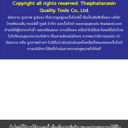
Copyright all rights reserved. Thaiphatanasin
Quality Tools Co., Ltd.
ข้อความ รูปภาพ รูปแบบ ที่ปรากฏอยู่บนเว็บไซต์นี้ ถือเป็นลิขสิทธิ์ของ บริษัท
ไทยพัฒนสิน ควอลิตี้ ทูลส์ จำกัด และเว็บไซต์ www.tpqtools-thailand.com
ห้ามมิให้ผู้ใดกระทำซ้ำ ลอกเลียนแบบ ดาวน์โหลด หรือนำไปใช้ประโยชน์อื่นใดโดย
ไม่ได้รับอนุญาตจากบริษัทฯ เป็นลายลักษณ์อักษร หากพบว่ามีการละเมิด นำ
ข้อความ หรือ รูปภาพต่างๆ ไปใช้ไม่ว่าส่วนใดส่วนหนึ่งหรือทั้งหมดของเว็บไซต์
ทางบริษัทฯ มีสิทธิ์ดำเนินการตามกฎหมายได้ทันที
เว็บไซต์นี้มีการใช้งานคุกกี้ เพื่อเพิ่มประสิทธิภาพและประสบการณ์ที่ดีใน