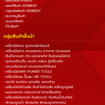
• แผนที่สินค้าทั้งหมด
• แผนที่สินค้า KENNEDY
• กลุ่มรหัสสินค้า KENNEDY
• หมวดหมู่สินค้า
• แบรนด์สินค้า
• รีวิวสินค้า
กลุ่มสินค้าชั้นนำ
• เครื่องมือช่าง อุปกรณ์ฮาร์ดแวร์
• เครื่องมือช่าง ประแจแหวน ปากตาย ประแจแอล
• คีมย้ำหางปลา ตัด-ปอกสายไฟ ปืนยิงเคเบิ้ลไทร์
• อุปกรณ์จัดเก็บ กระเป๋า กล่อง ตู้เครื่องมือ
• ประแจขันปอนด์ ประแจปอนด์ดิจิตอล
• เครื่องมือไฟฟ้า POWER TOOLS
• เครื่องมือลม ปั๊มลม AIR TOOLS
• รอกโซ่ รอกโยก รอกสลิง รอกกว้าน
• เครื่องมือไฮโดรลิค คีมย้ำไฮโดรลิค เหล็กดูดมู่เลย์
• แม่แรงยกรถ แม่แรงตะเข้ เต่าเคลื่อนย้าย
• เครื่องมืออัดจารบี ถังอัดจารบี ถังเติมน้ำมันเกียร์
• พัดลมดูดเป่า พัดลมท่อ พัดลมอุตสาหกรรม