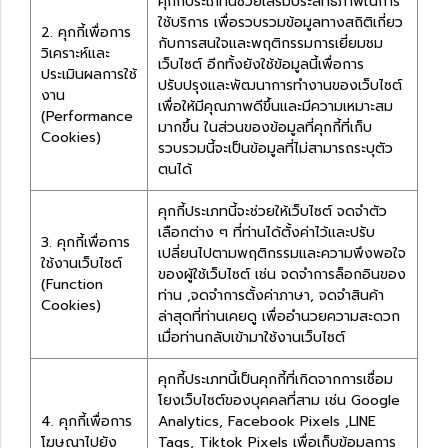
คุกกี้ประเภทนี้ช่วยเสริมประสิทธิภาพในการ
ใช้บริการ เพื่อรวบรวมข้อมูลทางสถิติเกี่ยว
2. คุกกี้เพื่อการ
กับการสนใจและพฤติกรรมการเยี่ยมชม
วิเคราะห์และ
เว็บไซต์ อีกทั้งยังใช้ข้อมูลนี้เพื่อการ
ประเมินผลการใช้
ปรับปรุงและพัฒนาการทำงานของเว็บไซต์
งาน
เพื่อให้มีคุณภาพดีขึ้นและมีความเหมาะสม
(Performance
มากขึ้น ในส่วนของข้อมูลที่คุกกี้ที่เก็บ
Cookies)
รวบรวมนี้จะเป็นข้อมูลที่ไม่สามารถระบุตัว
ตนได้
คุกกี้ประเภทนี้จะช่วยให้เว็บไซต์ จดจำตัว
เลือกต่าง ๆ ที่ท่านได้ตั้งค่าไว้และปรับ
3. คุกกี้เพื่อการ
เปลี่ยนไปตามพฤติกรรมและความพึงพอใจ
ใช้งานเว็บไซต์
ของผู้ใช้เว็บไซต์ เช่น จดจำการล็อกอินของ
(Function
ท่าน ,จดจำการตั้งค่าภาษา, จดจำสินค้า
Cookies)
ล่าสุดที่ท่านเคยดู เพื่ออำนวยความสะดวก
เมื่อท่านกลับเข้ามาใช้งานเว็บไซต์
คุกกี้ประเภทนี้เป็นคุกกี้ที่เกิดจากการเชื่อม
โยงเว็บไซต์ของบุคคลที่สาม เช่น Google
4. คุกกี้เพื่อการ
Analytics, Facebook Pixels ,LINE
โฆษณาไปยัง
Tags, Tiktok Pixels เพื่อเก็บข้อมูลการ