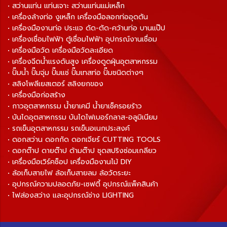
• สว่านแท่น แท่นเจาะ สว่านแท่นแม่เหล็ก
• เครื่องล้างท่อ งูเหล็ก เครื่องมือลอกท่ออุดตัน
• เครื่องมืองานท่อ ประแจ ดัด-ตัด-คว้านท่อ บานแป๊ป
• เครื่องเชื่อมไฟฟ้า ตู้เชื่อมไฟฟ้า อุปกรณ์งานเชื่อม
• เครื่องมือวัด เครื่องมือวัดละเอียด
• เครื่องฉีดน้ำแรงดันสูง เครื่องดูดฝุ่นอุตสาหกรรม
• ปั๊มน้ำ ปั๊มจุ่ม ปั๊มแช่ ปั๊มเทสท่อ ปั๊มชนิดต่างๆ
• สลิงโพลีเยสเตอร์ สลิงยกของ
• เครื่องมือก่อสร้าง
• กาวอุตสาหกรรม น้ำยาเคมี น้ำยาเช็ครอยร้าว
• บันไดอุตสาหกรรม บันไดไฟเบอร์กลาส-อลูมิเนียม
• รถเข็นอุตสาหกรรม รถเข็นอเนกประสงค์
• ดอกสว่าน ดอกกัด ดอกเจียร์ CUTTING TOOLS
• ดอกต๊าป ดายต๊าป ด้ามต๊าป ชุดสปริงซ่อมเกลียว
• เครื่องมือเวิร์คช็อป เครื่องมืองานไม้ DIY
• ล้อเก็บสายไฟ ล้อเก็บสายลม ล้อวัดระยะ
• อุปกรณ์ความปลอดภัย-เซฟตี้ อุปกรณ์แพ็คสินค้า
• ไฟส่องสว่าง และอุปกรณ์ช่าง LIGHTING