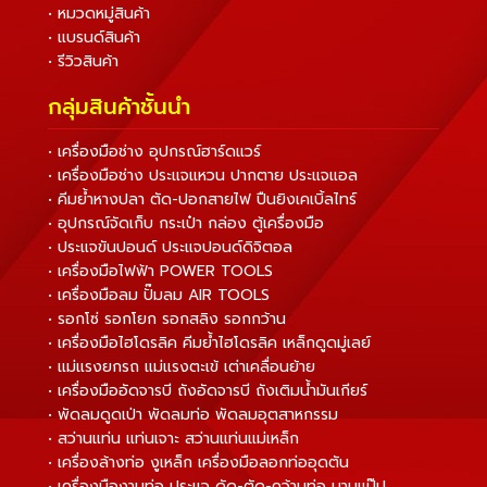
• หมวดหมู่สินค้า
• แบรนด์สินค้า
• รีวิวสินค้า
กลุ่มสินค้าชั้นนำ
• เครื่องมือช่าง อุปกรณ์ฮาร์ดแวร์
• เครื่องมือช่าง ประแจแหวน ปากตาย ประแจแอล
• คีมย้ำหางปลา ตัด-ปอกสายไฟ ปืนยิงเคเบิ้ลไทร์
• อุปกรณ์จัดเก็บ กระเป๋า กล่อง ตู้เครื่องมือ
• ประแจขันปอนด์ ประแจปอนด์ดิจิตอล
• เครื่องมือไฟฟ้า POWER TOOLS
• เครื่องมือลม ปั๊มลม AIR TOOLS
• รอกโซ่ รอกโยก รอกสลิง รอกกว้าน
• เครื่องมือไฮโดรลิค คีมย้ำไฮโดรลิค เหล็กดูดมู่เลย์
• แม่แรงยกรถ แม่แรงตะเข้ เต่าเคลื่อนย้าย
• เครื่องมืออัดจารบี ถังอัดจารบี ถังเติมน้ำมันเกียร์
• พัดลมดูดเป่า พัดลมท่อ พัดลมอุตสาหกรรม
• สว่านแท่น แท่นเจาะ สว่านแท่นแม่เหล็ก
• เครื่องล้างท่อ งูเหล็ก เครื่องมือลอกท่ออุดตัน
• เครื่องมืองานท่อ ประแจ ดัด-ตัด-คว้านท่อ บานแป๊ป