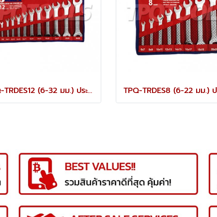
TPQ-TRDES12 (6-32 มม.) ประแจปากตายชุด 12 ตัว TOREX