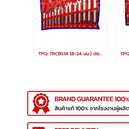
TPQ-TRCBS14 (8-24 มม.) ประแจแหวนข้างปากตายชุด 14 ตัว TOREX