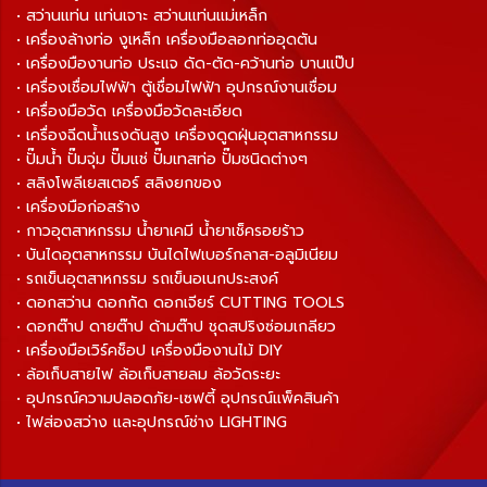
• สว่านแท่น แท่นเจาะ สว่านแท่นแม่เหล็ก
• เครื่องล้างท่อ งูเหล็ก เครื่องมือลอกท่ออุดตัน
• เครื่องมืองานท่อ ประแจ ดัด-ตัด-คว้านท่อ บานแป๊ป
• เครื่องเชื่อมไฟฟ้า ตู้เชื่อมไฟฟ้า อุปกรณ์งานเชื่อม
• เครื่องมือวัด เครื่องมือวัดละเอียด
• เครื่องฉีดน้ำแรงดันสูง เครื่องดูดฝุ่นอุตสาหกรรม
• ปั๊มน้ำ ปั๊มจุ่ม ปั๊มแช่ ปั๊มเทสท่อ ปั๊มชนิดต่างๆ
• สลิงโพลีเยสเตอร์ สลิงยกของ
• เครื่องมือก่อสร้าง
• กาวอุตสาหกรรม น้ำยาเคมี น้ำยาเช็ครอยร้าว
• บันไดอุตสาหกรรม บันไดไฟเบอร์กลาส-อลูมิเนียม
• รถเข็นอุตสาหกรรม รถเข็นอเนกประสงค์
• ดอกสว่าน ดอกกัด ดอกเจียร์ CUTTING TOOLS
• ดอกต๊าป ดายต๊าป ด้ามต๊าป ชุดสปริงซ่อมเกลียว
• เครื่องมือเวิร์คช็อป เครื่องมืองานไม้ DIY
• ล้อเก็บสายไฟ ล้อเก็บสายลม ล้อวัดระยะ
• อุปกรณ์ความปลอดภัย-เซฟตี้ อุปกรณ์แพ็คสินค้า
• ไฟส่องสว่าง และอุปกรณ์ช่าง LIGHTING