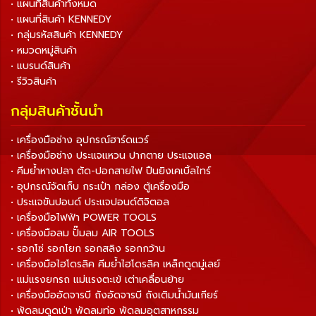
• แผนที่สินค้าทั้งหมด
• แผนที่สินค้า KENNEDY
• กลุ่มรหัสสินค้า KENNEDY
• หมวดหมู่สินค้า
• แบรนด์สินค้า
• รีวิวสินค้า
กลุ่มสินค้าชั้นนำ
• เครื่องมือช่าง อุปกรณ์ฮาร์ดแวร์
• เครื่องมือช่าง ประแจแหวน ปากตาย ประแจแอล
• คีมย้ำหางปลา ตัด-ปอกสายไฟ ปืนยิงเคเบิ้ลไทร์
• อุปกรณ์จัดเก็บ กระเป๋า กล่อง ตู้เครื่องมือ
• ประแจขันปอนด์ ประแจปอนด์ดิจิตอล
• เครื่องมือไฟฟ้า POWER TOOLS
• เครื่องมือลม ปั๊มลม AIR TOOLS
• รอกโซ่ รอกโยก รอกสลิง รอกกว้าน
• เครื่องมือไฮโดรลิค คีมย้ำไฮโดรลิค เหล็กดูดมู่เลย์
• แม่แรงยกรถ แม่แรงตะเข้ เต่าเคลื่อนย้าย
• เครื่องมืออัดจารบี ถังอัดจารบี ถังเติมน้ำมันเกียร์
• พัดลมดูดเป่า พัดลมท่อ พัดลมอุตสาหกรรม