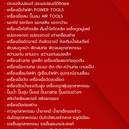
• ประแจขันปอนด์ ประแจปอนด์ดิจิตอล
• เครื่องมือไฟฟ้า POWER TOOLS
• เครื่องมือลม ปั๊มลม AIR TOOLS
• รอกโซ่ รอกโยก รอกสลิง รอกกว้าน
• เครื่องมือไฮโดรลิค คีมย้ำไฮโดรลิค เหล็กดูดมู่เลย์
• แม่แรงยกรถ แม่แรงตะเข้ เต่าเคลื่อนย้าย
• เครื่องมืออัดจารบี ถังอัดจารบี ถังเติมน้ำมันเกียร์
• พัดลมดูดเป่า พัดลมท่อ พัดลมอุตสาหกรรม
• สว่านแท่น แท่นเจาะ สว่านแท่นแม่เหล็ก
• เครื่องล้างท่อ งูเหล็ก เครื่องมือลอกท่ออุดตัน
• เครื่องมืองานท่อ ประแจ ดัด-ตัด-คว้านท่อ บานแป๊ป
• เครื่องเชื่อมไฟฟ้า ตู้เชื่อมไฟฟ้า อุปกรณ์งานเชื่อม
• เครื่องมือวัด เครื่องมือวัดละเอียด
• เครื่องฉีดน้ำแรงดันสูง เครื่องดูดฝุ่นอุตสาหกรรม
• ปั๊มน้ำ ปั๊มจุ่ม ปั๊มแช่ ปั๊มเทสท่อ ปั๊มชนิดต่างๆ
• สลิงโพลีเยสเตอร์ สลิงยกของ
• เครื่องมือก่อสร้าง
• กาวอุตสาหกรรม น้ำยาเคมี น้ำยาเช็ครอยร้าว
• บันไดอุตสาหกรรม บันไดไฟเบอร์กลาส-อลูมิเนียม
• รถเข็นอุตสาหกรรม รถเข็นอเนกประสงค์