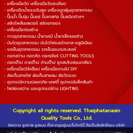
• เครื่องมือวัด เครื่องมือวัดละเอียด
• เครื่องฉีดน้ำแรงดันสูง เครื่องดูดฝุ่นอุตสาหกรรม
• ปั๊มน้ำ ปั๊มจุ่ม ปั๊มแช่ ปั๊มเทสท่อ ปั๊มชนิดต่างๆ
• สลิงโพลีเยสเตอร์ สลิงยกของ
• เครื่องมือก่อสร้าง
• กาวอุตสาหกรรม น้ำยาเคมี น้ำยาเช็ครอยร้าว
• บันไดอุตสาหกรรม บันไดไฟเบอร์กลาส-อลูมิเนียม
• รถเข็นอุตสาหกรรม รถเข็นอเนกประสงค์
• ดอกสว่าน ดอกกัด ดอกเจียร์ CUTTING TOOLS
• ดอกต๊าป ดายต๊าป ด้ามต๊าป ชุดสปริงซ่อมเกลียว
• เครื่องมือเวิร์คช็อป เครื่องมืองานไม้ DIY
• ล้อเก็บสายไฟ ล้อเก็บสายลม ล้อวัดระยะ
• อุปกรณ์ความปลอดภัย-เซฟตี้ อุปกรณ์แพ็คสินค้า
• ไฟส่องสว่าง และอุปกรณ์ช่าง LIGHTING
Copyright all rights reserved. Thaiphatanasin
Quality Tools Co., Ltd.
ข้อความ รูปภาพ รูปแบบ ที่ปรากฏอยู่บนเว็บไซต์นี้ ถือเป็นลิขสิทธิ์ของ บริษัท
ไทยพัฒนสิน ควอลิตี้ ทูลส์ จำกัด และเว็บไซต์ www.tpqtools-thailand.com