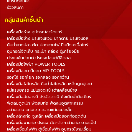
• แบรนด์สินค้า
• รีวิวสินค้า
กลุ่มสินค้าชั้นนำ
• เครื่องมือช่าง อุปกรณ์ฮาร์ดแวร์
• เครื่องมือช่าง ประแจแหวน ปากตาย ประแจแอล
• คีมย้ำหางปลา ตัด-ปอกสายไฟ ปืนยิงเคเบิ้ลไทร์
• อุปกรณ์จัดเก็บ กระเป๋า กล่อง ตู้เครื่องมือ
• ประแจขันปอนด์ ประแจปอนด์ดิจิตอล
• เครื่องมือไฟฟ้า POWER TOOLS
• เครื่องมือลม ปั๊มลม AIR TOOLS
• รอกโซ่ รอกโยก รอกสลิง รอกกว้าน
• เครื่องมือไฮโดรลิค คีมย้ำไฮโดรลิค เหล็กดูดมู่เลย์
• แม่แรงยกรถ แม่แรงตะเข้ เต่าเคลื่อนย้าย
• เครื่องมืออัดจารบี ถังอัดจารบี ถังเติมน้ำมันเกียร์
• พัดลมดูดเป่า พัดลมท่อ พัดลมอุตสาหกรรม
• สว่านแท่น แท่นเจาะ สว่านแท่นแม่เหล็ก
• เครื่องล้างท่อ งูเหล็ก เครื่องมือลอกท่ออุดตัน
• เครื่องมืองานท่อ ประแจ ดัด-ตัด-คว้านท่อ บานแป๊ป
• เครื่องเชื่อมไฟฟ้า ตู้เชื่อมไฟฟ้า อุปกรณ์งานเชื่อม