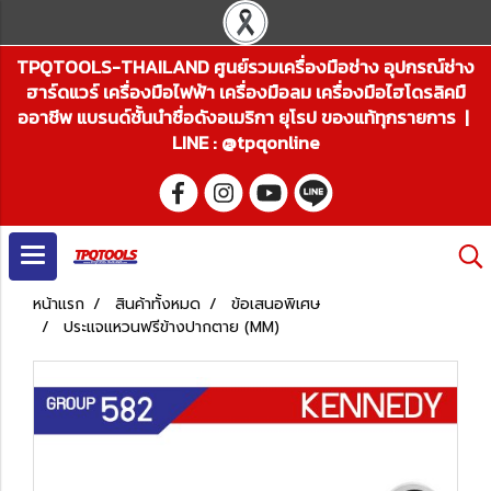
TPQTOOLS-THAILAND ศูนย์รวมเครื่องมือช่าง อุปกรณ์ช่าง
ฮาร์ดแวร์ เครื่องมือไฟฟ้า เครื่องมือลม เครื่องมือไฮโดรลิคมื
ออาชีพ แบรนด์ชั้นนำชื่อดังอเมริกา ยุโรป ของแท้ทุกรายการ |
LINE : @tpqonline
หน้าแรก
สินค้าทั้งหมด
ข้อเสนอพิเศษ
ประแจแหวนฟรีข้างปากตาย (MM)