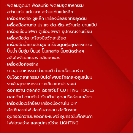
• พัดลมดูดเป่า พัดลมท่อ พัดลมอุตสาหกรรม
• สว่านแท่น แท่นเจาะ สว่านแท่นแม่เหล็ก
• เครื่องล้างท่อ งูเหล็ก เครื่องมือลอกท่ออุดตัน
• เครื่องมืองานท่อ ประแจ ดัด-ตัด-คว้านท่อ บานแป๊ป
• เครื่องเชื่อมไฟฟ้า ตู้เชื่อมไฟฟ้า อุปกรณ์งานเชื่อม
• เครื่องมือวัด เครื่องมือวัดละเอียด
• เครื่องฉีดน้ำแรงดันสูง เครื่องดูดฝุ่นอุตสาหกรรม
• ปั๊มน้ำ ปั๊มจุ่ม ปั๊มแช่ ปั๊มเทสท่อ ปั๊มชนิดต่างๆ
• สลิงโพลีเยสเตอร์ สลิงยกของ
• เครื่องมือก่อสร้าง
• กาวอุตสาหกรรม น้ำยาเคมี น้ำยาเช็ครอยร้าว
• บันไดอุตสาหกรรม บันไดไฟเบอร์กลาส-อลูมิเนียม
• รถเข็นอุตสาหกรรม รถเข็นอเนกประสงค์
• ดอกสว่าน ดอกกัด ดอกเจียร์ CUTTING TOOLS
• ดอกต๊าป ดายต๊าป ด้ามต๊าป ชุดสปริงซ่อมเกลียว
• เครื่องมือเวิร์คช็อป เครื่องมืองานไม้ DIY
• ล้อเก็บสายไฟ ล้อเก็บสายลม ล้อวัดระยะ
• อุปกรณ์ความปลอดภัย-เซฟตี้ อุปกรณ์แพ็คสินค้า
• ไฟส่องสว่าง และอุปกรณ์ช่าง LIGHTING