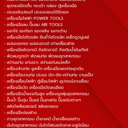
• อุปกรณ์จัดเก็บ กระเป๋า กล่อง ตู้เครื่องมือ
• ประแจขันปอนด์ ประแจปอนด์ดิจิตอล
• เครื่องมือไฟฟ้า POWER TOOLS
• เครื่องมือลม ปั๊มลม AIR TOOLS
• รอกโซ่ รอกโยก รอกสลิง รอกกว้าน
• เครื่องมือไฮโดรลิค คีมย้ำไฮโดรลิค เหล็กดูดมู่เลย์
• แม่แรงยกรถ แม่แรงตะเข้ เต่าเคลื่อนย้าย
• เครื่องมืออัดจารบี ถังอัดจารบี ถังเติมน้ำมันเกียร์
• พัดลมดูดเป่า พัดลมท่อ พัดลมอุตสาหกรรม
• สว่านแท่น แท่นเจาะ สว่านแท่นแม่เหล็ก
• เครื่องล้างท่อ งูเหล็ก เครื่องมือลอกท่ออุดตัน
• เครื่องมืองานท่อ ประแจ ดัด-ตัด-คว้านท่อ บานแป๊ป
• เครื่องเชื่อมไฟฟ้า ตู้เชื่อมไฟฟ้า อุปกรณ์งานเชื่อม
• เครื่องมือวัด เครื่องมือวัดละเอียด
• เครื่องฉีดน้ำแรงดันสูง เครื่องดูดฝุ่นอุตสาหกรรม
• ปั๊มน้ำ ปั๊มจุ่ม ปั๊มแช่ ปั๊มเทสท่อ ปั๊มชนิดต่างๆ
• สลิงโพลีเยสเตอร์ สลิงยกของ
• เครื่องมือก่อสร้าง
• กาวอุตสาหกรรม น้ำยาเคมี น้ำยาเช็ครอยร้าว
• บันไดอุตสาหกรรม บันไดไฟเบอร์กลาส-อลูมิเนียม