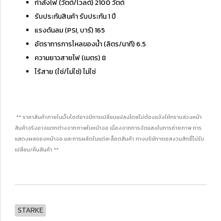
กำลังไฟ (วัตต์/โวลต์) 2100 วัตต์
รับประกันสินค้า รับประกัน 1 ปี
แรงดันลม (PSI, บาร์) 165
อัตราการการไหลของน้ำ (ลิตร/นาที) 6.5
ความยาวสายไฟ (เมตร) 8
ไร้สาย (ใช่/ไม่ใช่) ไม่ใช่
** ราคาสินค้าภายในเว็บไซต์อาจมีการเปลี่ยนแปลงโดยไม่ต้องแจ้งให้ทราบล่วงหน้า
สินค้าจริงอาจแตกต่างจากภาพในหน้าจอ เนื่องจากการจัดแสงในการถ่ายภาพ การ
แสดงผลของหน้าจอ และการผลิตในแต่ละล็อตสินค้า ทางบริษัทฯขอสงวนสิทธิ์ไม่รับ
เปลี่ยน/คืนสินค้า **
STARKE