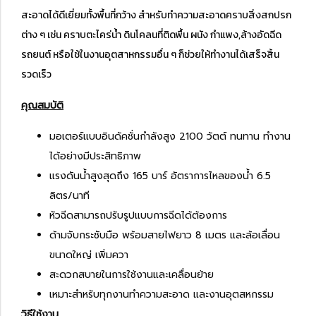
สะอาดได้ดีเยี่ยมทั้งพื้นที่กว้าง สำหรับทำความสะอาดคราบสิ่งสกปรก
ต่าง ๆ เช่น คราบตะไคร่น้ำ ดินโคลนที่ติดพื้น ผนัง กำแพง,ล้างอัดฉีด
รถยนต์ หรือใช้ในงานอุตสาหกรรมอื่น ๆ ก็ช่วยให้ทำงานได้เสร็จสิ้น
รวดเร็ว
คุณสมบัติ
มอเตอร์แบบอินดัคชั่นกำลังสูง 2100 วัตต์ ทนทาน ทำงาน
ได้อย่างมีประสิทธิภาพ
แรงดันน้ำสูงสุดถึง 165 บาร์ อัตราการไหลของน้ำ 6.5
ลิตร/นาที
หัวฉีดสามารถปรับรูปแบบการฉีดได้ต้องการ
ด้ามจับกระชับมือ พร้อมสายไฟยาว 8 เมตร และล้อเลื่อน
ขนาดใหญ่ เพิ่มควา
สะดวกสบายในการใช้งานและเคลื่อนย้าย
เหมาะสำหรับทุกงานทำความสะอาด และงานอุตสหกรรม
วิธีใช้งาน