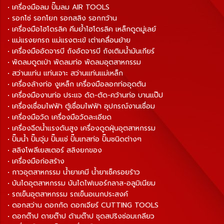
• เครื่องมือลม ปั๊มลม AIR TOOLS
• รอกโซ่ รอกโยก รอกสลิง รอกกว้าน
• เครื่องมือไฮโดรลิค คีมย้ำไฮโดรลิค เหล็กดูดมู่เลย์
• แม่แรงยกรถ แม่แรงตะเข้ เต่าเคลื่อนย้าย
• เครื่องมืออัดจารบี ถังอัดจารบี ถังเติมน้ำมันเกียร์
• พัดลมดูดเป่า พัดลมท่อ พัดลมอุตสาหกรรม
• สว่านแท่น แท่นเจาะ สว่านแท่นแม่เหล็ก
• เครื่องล้างท่อ งูเหล็ก เครื่องมือลอกท่ออุดตัน
• เครื่องมืองานท่อ ประแจ ดัด-ตัด-คว้านท่อ บานแป๊ป
• เครื่องเชื่อมไฟฟ้า ตู้เชื่อมไฟฟ้า อุปกรณ์งานเชื่อม
• เครื่องมือวัด เครื่องมือวัดละเอียด
• เครื่องฉีดน้ำแรงดันสูง เครื่องดูดฝุ่นอุตสาหกรรม
• ปั๊มน้ำ ปั๊มจุ่ม ปั๊มแช่ ปั๊มเทสท่อ ปั๊มชนิดต่างๆ
• สลิงโพลีเยสเตอร์ สลิงยกของ
• เครื่องมือก่อสร้าง
• กาวอุตสาหกรรม น้ำยาเคมี น้ำยาเช็ครอยร้าว
• บันไดอุตสาหกรรม บันไดไฟเบอร์กลาส-อลูมิเนียม
• รถเข็นอุตสาหกรรม รถเข็นอเนกประสงค์
• ดอกสว่าน ดอกกัด ดอกเจียร์ CUTTING TOOLS
• ดอกต๊าป ดายต๊าป ด้ามต๊าป ชุดสปริงซ่อมเกลียว