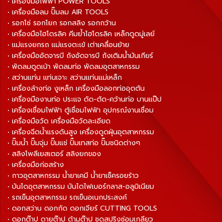
• เครื่องมือไฟฟ้า POWER TOOLS
• เครื่องมือลม ปั๊มลม AIR TOOLS
• รอกโซ่ รอกโยก รอกสลิง รอกกว้าน
• เครื่องมือไฮโดรลิค คีมย้ำไฮโดรลิค เหล็กดูดมู่เลย์
• แม่แรงยกรถ แม่แรงตะเข้ เต่าเคลื่อนย้าย
• เครื่องมืออัดจารบี ถังอัดจารบี ถังเติมน้ำมันเกียร์
• พัดลมดูดเป่า พัดลมท่อ พัดลมอุตสาหกรรม
• สว่านแท่น แท่นเจาะ สว่านแท่นแม่เหล็ก
• เครื่องล้างท่อ งูเหล็ก เครื่องมือลอกท่ออุดตัน
• เครื่องมืองานท่อ ประแจ ดัด-ตัด-คว้านท่อ บานแป๊ป
• เครื่องเชื่อมไฟฟ้า ตู้เชื่อมไฟฟ้า อุปกรณ์งานเชื่อม
• เครื่องมือวัด เครื่องมือวัดละเอียด
• เครื่องฉีดน้ำแรงดันสูง เครื่องดูดฝุ่นอุตสาหกรรม
• ปั๊มน้ำ ปั๊มจุ่ม ปั๊มแช่ ปั๊มเทสท่อ ปั๊มชนิดต่างๆ
• สลิงโพลีเยสเตอร์ สลิงยกของ
• เครื่องมือก่อสร้าง
• กาวอุตสาหกรรม น้ำยาเคมี น้ำยาเช็ครอยร้าว
• บันไดอุตสาหกรรม บันไดไฟเบอร์กลาส-อลูมิเนียม
• รถเข็นอุตสาหกรรม รถเข็นอเนกประสงค์
• ดอกสว่าน ดอกกัด ดอกเจียร์ CUTTING TOOLS
• ดอกต๊าป ดายต๊าป ด้ามต๊าป ชุดสปริงซ่อมเกลียว