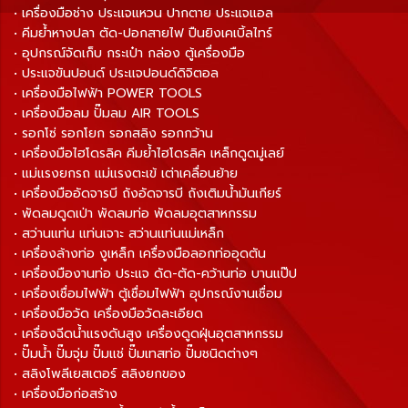
• เครื่องมือช่าง ประแจแหวน ปากตาย ประแจแอล
• คีมย้ำหางปลา ตัด-ปอกสายไฟ ปืนยิงเคเบิ้ลไทร์
• อุปกรณ์จัดเก็บ กระเป๋า กล่อง ตู้เครื่องมือ
• ประแจขันปอนด์ ประแจปอนด์ดิจิตอล
• เครื่องมือไฟฟ้า POWER TOOLS
• เครื่องมือลม ปั๊มลม AIR TOOLS
• รอกโซ่ รอกโยก รอกสลิง รอกกว้าน
• เครื่องมือไฮโดรลิค คีมย้ำไฮโดรลิค เหล็กดูดมู่เลย์
• แม่แรงยกรถ แม่แรงตะเข้ เต่าเคลื่อนย้าย
• เครื่องมืออัดจารบี ถังอัดจารบี ถังเติมน้ำมันเกียร์
• พัดลมดูดเป่า พัดลมท่อ พัดลมอุตสาหกรรม
• สว่านแท่น แท่นเจาะ สว่านแท่นแม่เหล็ก
• เครื่องล้างท่อ งูเหล็ก เครื่องมือลอกท่ออุดตัน
• เครื่องมืองานท่อ ประแจ ดัด-ตัด-คว้านท่อ บานแป๊ป
• เครื่องเชื่อมไฟฟ้า ตู้เชื่อมไฟฟ้า อุปกรณ์งานเชื่อม
• เครื่องมือวัด เครื่องมือวัดละเอียด
• เครื่องฉีดน้ำแรงดันสูง เครื่องดูดฝุ่นอุตสาหกรรม
• ปั๊มน้ำ ปั๊มจุ่ม ปั๊มแช่ ปั๊มเทสท่อ ปั๊มชนิดต่างๆ
• สลิงโพลีเยสเตอร์ สลิงยกของ
• เครื่องมือก่อสร้าง