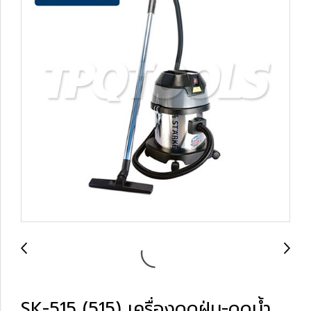
SK-515 (515) เครื่องดูดฝุ่น-ดูดน้ำ