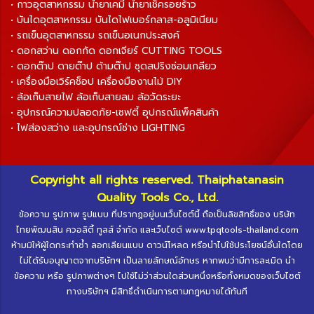
• กาวอุตสาหกรรม น้ำยาเคมี น้ำยาเช็ครอยร้าว
• บันไดอุตสาหกรรม บันไดไฟเบอร์กลาส-อลูมิเนียม
• รถเข็นอุตสาหกรรม รถเข็นอเนกประสงค์
• ดอกสว่าน ดอกกัด ดอกเจียร์ CUTTING TOOLS
• ดอกต๊าป ดายต๊าป ด้ามต๊าป ชุดสปริงซ่อมเกลียว
• เครื่องมือเวิร์คช็อป เครื่องมืองานไม้ DIY
• ล้อเก็บสายไฟ ล้อเก็บสายลม ล้อวัดระยะ
• อุปกรณ์ความปลอดภัย-เซฟตี้ อุปกรณ์แพ็คสินค้า
• ไฟส่องสว่าง และอุปกรณ์ช่าง LIGHTING
Copyright all rights reserved. Thaiphatanasin
Quality Tools Co., Ltd.
ข้อความ รูปภาพ รูปแบบ ที่ปรากฏอยู่บนเว็บไซต์นี้ ถือเป็นลิขสิทธิ์ของ บริษัท
ไทยพัฒนสิน ควอลิตี้ ทูลส์ จำกัด และเว็บไซต์ www.tpqtools-thailand.com
ห้ามมิให้ผู้ใดกระทำซ้ำ ลอกเลียนแบบ ดาวน์โหลด หรือนำไปใช้ประโยชน์อื่นใดโดย
ไม่ได้รับอนุญาตจากบริษัทฯ เป็นลายลักษณ์อักษร หากพบว่ามีการละเมิด นำ
ข้อความ หรือ รูปภาพต่างๆ ไปใช้ไม่ว่าส่วนใดส่วนหนึ่งหรือทั้งหมดของเว็บไซต์
ทางบริษัทฯ มีสิทธิ์ดำเนินการตามกฎหมายได้ทันที