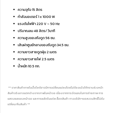
ความจุถัง 15 ลิตร
กำลังมอเตอร์ 1 x 1000 W
แรงดันไฟฟ้า 220 V ~ 50 Hz
ปริมาณลม 48 ลิตร/ วินาที
ความสูงของถังดูด 56 ซม.
เส้นผ่าศูนย์กลางของถังดูด 34.5 ซม.
ความยาวสายดูดฝุ่น 2 เมตร
ความยาวสายไฟ 2.5 เมตร
น้ำหนัก 10.5 กก.
** ราคาสินค้าภายในเว็บไซต์อาจมีการเปลี่ยนแปลงโดยไม่ต้องแจ้งให้ทราบล่วงหน้า
สินค้าจริงอาจแตกต่างจากภาพในหน้าจอ เนื่องจากการจัดแสงในการถ่ายภาพ การ
แสดงผลของหน้าจอ และการผลิตในแต่ละล็อตสินค้า ทางบริษัทฯขอสงวนสิทธิ์ไม่รับ
เปลี่ยน/คืนสินค้า **