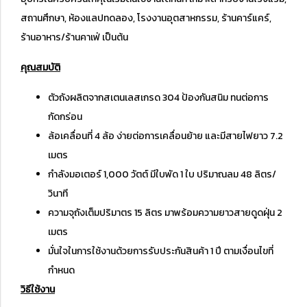
สถานศึกษา, ห้องแลปทดลอง, โรงงานอุตสาหกรรม, ร้านคาร์แคร์,
ร้านอาหาร/ร้านคาเฟ่ เป็นต้น
คุณสมบัติ
ตัวถังผลิตจากสเตนเลสเกรด 304 ป้องกันสนิม ทนต่อการ
กัดกร่อน
ล้อเคลื่อนที่ 4 ล้อ ง่ายต่อการเคลื่อนย้าย และมีสายไฟยาว 7.2
เมตร
กำลังมอเตอร์ 1,000 วัตต์ มีใบพัด 1 ใบ ปริมาณลม 48 ลิตร/
วินาที
ความจุถังเต็มปริมาตร 15 ลิตร มาพร้อมความยาวสายดูดฝุ่น 2
เมตร
มั่นใจในการใช้งานด้วยการรับประกันสินค้า 1 ปี ตามเงื่อนไขที่
กำหนด
วิธีใช้งาน