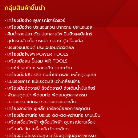
กลุ่มสินค้าชั้นนำ
• เครื่องมือช่าง อุปกรณ์ฮาร์ดแวร์
• เครื่องมือช่าง ประแจแหวน ปากตาย ประแจแอล
• คีมย้ำหางปลา ตัด-ปอกสายไฟ ปืนยิงเคเบิ้ลไทร์
• อุปกรณ์จัดเก็บ กระเป๋า กล่อง ตู้เครื่องมือ
• ประแจขันปอนด์ ประแจปอนด์ดิจิตอล
• เครื่องมือไฟฟ้า POWER TOOLS
• เครื่องมือลม ปั๊มลม AIR TOOLS
• รอกโซ่ รอกโยก รอกสลิง รอกกว้าน
• เครื่องมือไฮโดรลิค คีมย้ำไฮโดรลิค เหล็กดูดมู่เลย์
• แม่แรงยกรถ แม่แรงตะเข้ เต่าเคลื่อนย้าย
• เครื่องมืออัดจารบี ถังอัดจารบี ถังเติมน้ำมันเกียร์
• พัดลมดูดเป่า พัดลมท่อ พัดลมอุตสาหกรรม
• สว่านแท่น แท่นเจาะ สว่านแท่นแม่เหล็ก
• เครื่องล้างท่อ งูเหล็ก เครื่องมือลอกท่ออุดตัน
• เครื่องมืองานท่อ ประแจ ดัด-ตัด-คว้านท่อ บานแป๊ป
• เครื่องเชื่อมไฟฟ้า ตู้เชื่อมไฟฟ้า อุปกรณ์งานเชื่อม
• เครื่องมือวัด เครื่องมือวัดละเอียด
• เครื่องฉีดน้ำแรงดันสูง เครื่องดูดฝุ่นอุตสาหกรรม