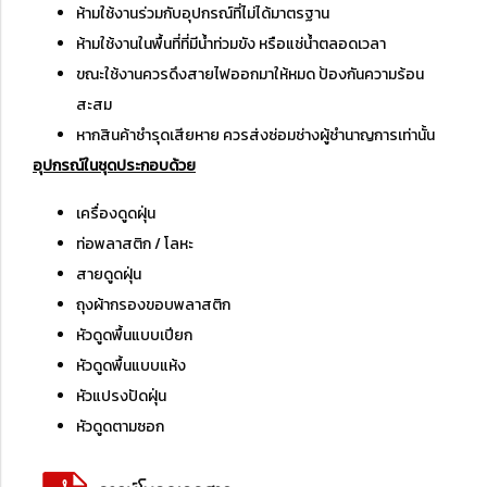
ห้ามใช้งานร่วมกับอุปกรณ์ที่ไม่ได้มาตรฐาน
ห้ามใช้งานในพื้นที่ที่มีน้ำท่วมขัง หรือแช่น้ำตลอดเวลา
ขณะใช้งานควรดึงสายไฟออกมาให้หมด ป้องกันความร้อน
สะสม
หากสินค้าชำรุดเสียหาย ควรส่งซ่อมช่างผู้ชำนาญการเท่านั้น
อุปกรณ์ในชุดประกอบด้วย
เครื่องดูดฝุ่น
ท่อพลาสติก / โลหะ
สายดูดฝุ่น
ถุงผ้ากรองขอบพลาสติก
หัวดูดพื้นแบบเปียก
หัวดูดพื้นแบบแห้ง
หัวแปรงปัดฝุ่น
หัวดูดตามซอก