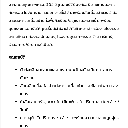
จากสเตนคุณภาพเกรด 304 มีคุณสมบัติป้องกันสนิม ทนทานต่อการ
กัดกร่อน ไม่จับคราบ ทนต่อความชื้นได้ มาพร้อมล้อเลื่อนจำนวน 4 ล้อ
ง่ายต่อการเคลื่อนย้ายทั้งพื้นผิวเรียบ/ขรุขระ นอกจากนี้ มาพร้อม
อุปกรณ์ครบครันให้คุณเริ่มต้นใช้งานได้ทันที เหมาะสำหรับงานโรงแรม,
สถานศึกษา, ห้องแลปทดลอง, โรงงานอุตสาหกรรม, ร้านคาร์แคร์,
ร้านอาหาร/ร้านคาเฟ่ เป็นต้น
คุณสมบัติ
ตัวถังผลิตจากสเตนเลสเกรด 304 ป้องกันสนิม ทนต่อการ
กัดกร่อน
ล้อเคลื่อนที่ 4 ล้อ ง่ายต่อการเคลื่อนย้าย และมีสายไฟยาว 7.2
เมตร
กำลังมอเตอร์ 2,000 วัตต์ มีใบพัด 2 ใบ ปริมาณลม 106 ลิตร/
วินาที
ความจุถังเต็มปริมาตร 70 ลิตร มาพร้อมความยาวสายดูดฝุ่น 2
เมตร