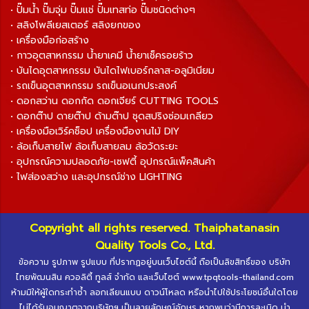
• ปั๊มน้ำ ปั๊มจุ่ม ปั๊มแช่ ปั๊มเทสท่อ ปั๊มชนิดต่างๆ
• สลิงโพลีเยสเตอร์ สลิงยกของ
• เครื่องมือก่อสร้าง
• กาวอุตสาหกรรม น้ำยาเคมี น้ำยาเช็ครอยร้าว
• บันไดอุตสาหกรรม บันไดไฟเบอร์กลาส-อลูมิเนียม
• รถเข็นอุตสาหกรรม รถเข็นอเนกประสงค์
• ดอกสว่าน ดอกกัด ดอกเจียร์ CUTTING TOOLS
• ดอกต๊าป ดายต๊าป ด้ามต๊าป ชุดสปริงซ่อมเกลียว
• เครื่องมือเวิร์คช็อป เครื่องมืองานไม้ DIY
• ล้อเก็บสายไฟ ล้อเก็บสายลม ล้อวัดระยะ
• อุปกรณ์ความปลอดภัย-เซฟตี้ อุปกรณ์แพ็คสินค้า
• ไฟส่องสว่าง และอุปกรณ์ช่าง LIGHTING
Copyright all rights reserved. Thaiphatanasin
Quality Tools Co., Ltd.
ข้อความ รูปภาพ รูปแบบ ที่ปรากฏอยู่บนเว็บไซต์นี้ ถือเป็นลิขสิทธิ์ของ บริษัท
ไทยพัฒนสิน ควอลิตี้ ทูลส์ จำกัด และเว็บไซต์ www.tpqtools-thailand.com
ห้ามมิให้ผู้ใดกระทำซ้ำ ลอกเลียนแบบ ดาวน์โหลด หรือนำไปใช้ประโยชน์อื่นใดโดย
ไม่ได้รับอนุญาตจากบริษัทฯ เป็นลายลักษณ์อักษร หากพบว่ามีการละเมิด นำ