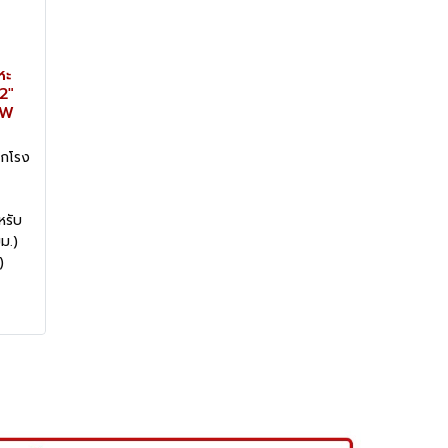
หะ
2"
OW
ากโรง
หรับ
ม.)
)