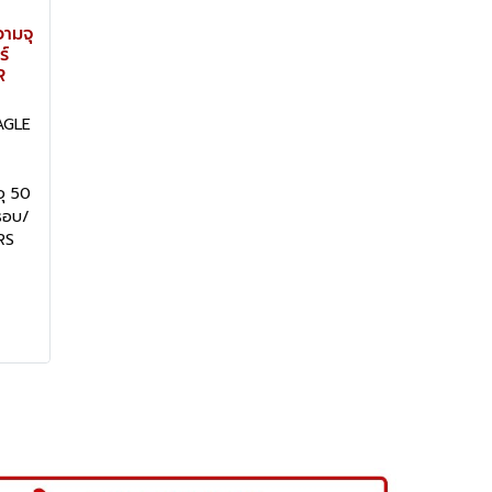
ามจุ
์
R
AGLE
ุ 50
รอบ/
RS