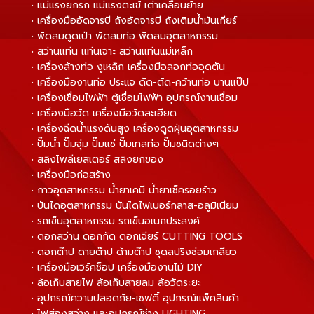
• แม่แรงยกรถ แม่แรงตะเข้ เต่าเคลื่อนย้าย
• เครื่องมืออัดจารบี ถังอัดจารบี ถังเติมน้ำมันเกียร์
• พัดลมดูดเป่า พัดลมท่อ พัดลมอุตสาหกรรม
• สว่านแท่น แท่นเจาะ สว่านแท่นแม่เหล็ก
• เครื่องล้างท่อ งูเหล็ก เครื่องมือลอกท่ออุดตัน
• เครื่องมืองานท่อ ประแจ ดัด-ตัด-คว้านท่อ บานแป๊ป
• เครื่องเชื่อมไฟฟ้า ตู้เชื่อมไฟฟ้า อุปกรณ์งานเชื่อม
• เครื่องมือวัด เครื่องมือวัดละเอียด
• เครื่องฉีดน้ำแรงดันสูง เครื่องดูดฝุ่นอุตสาหกรรม
• ปั๊มน้ำ ปั๊มจุ่ม ปั๊มแช่ ปั๊มเทสท่อ ปั๊มชนิดต่างๆ
• สลิงโพลีเยสเตอร์ สลิงยกของ
• เครื่องมือก่อสร้าง
• กาวอุตสาหกรรม น้ำยาเคมี น้ำยาเช็ครอยร้าว
• บันไดอุตสาหกรรม บันไดไฟเบอร์กลาส-อลูมิเนียม
• รถเข็นอุตสาหกรรม รถเข็นอเนกประสงค์
• ดอกสว่าน ดอกกัด ดอกเจียร์ CUTTING TOOLS
• ดอกต๊าป ดายต๊าป ด้ามต๊าป ชุดสปริงซ่อมเกลียว
• เครื่องมือเวิร์คช็อป เครื่องมืองานไม้ DIY
• ล้อเก็บสายไฟ ล้อเก็บสายลม ล้อวัดระยะ
• อุปกรณ์ความปลอดภัย-เซฟตี้ อุปกรณ์แพ็คสินค้า
• ไฟส่องสว่าง และอุปกรณ์ช่าง LIGHTING