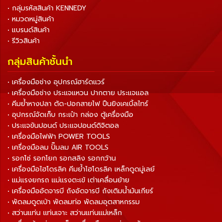
• กลุ่มรหัสสินค้า KENNEDY
• หมวดหมู่สินค้า
• แบรนด์สินค้า
• รีวิวสินค้า
กลุ่มสินค้าชั้นนำ
• เครื่องมือช่าง อุปกรณ์ฮาร์ดแวร์
• เครื่องมือช่าง ประแจแหวน ปากตาย ประแจแอล
• คีมย้ำหางปลา ตัด-ปอกสายไฟ ปืนยิงเคเบิ้ลไทร์
• อุปกรณ์จัดเก็บ กระเป๋า กล่อง ตู้เครื่องมือ
• ประแจขันปอนด์ ประแจปอนด์ดิจิตอล
• เครื่องมือไฟฟ้า POWER TOOLS
• เครื่องมือลม ปั๊มลม AIR TOOLS
• รอกโซ่ รอกโยก รอกสลิง รอกกว้าน
• เครื่องมือไฮโดรลิค คีมย้ำไฮโดรลิค เหล็กดูดมู่เลย์
• แม่แรงยกรถ แม่แรงตะเข้ เต่าเคลื่อนย้าย
• เครื่องมืออัดจารบี ถังอัดจารบี ถังเติมน้ำมันเกียร์
• พัดลมดูดเป่า พัดลมท่อ พัดลมอุตสาหกรรม
• สว่านแท่น แท่นเจาะ สว่านแท่นแม่เหล็ก