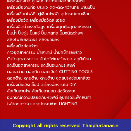
• เครื่องล้างท่อ งูเหล็ก เครื่องมือลอกท่ออุดตัน
• เครื่องมืองานท่อ ประแจ ดัด-ตัด-คว้านท่อ บานแป๊ป
• เครื่องเชื่อมไฟฟ้า ตู้เชื่อมไฟฟ้า อุปกรณ์งานเชื่อม
• เครื่องมือวัด เครื่องมือวัดละเอียด
• เครื่องฉีดน้ำแรงดันสูง เครื่องดูดฝุ่นอุตสาหกรรม
• ปั๊มน้ำ ปั๊มจุ่ม ปั๊มแช่ ปั๊มเทสท่อ ปั๊มชนิดต่างๆ
• สลิงโพลีเยสเตอร์ สลิงยกของ
• เครื่องมือก่อสร้าง
• กาวอุตสาหกรรม น้ำยาเคมี น้ำยาเช็ครอยร้าว
• บันไดอุตสาหกรรม บันไดไฟเบอร์กลาส-อลูมิเนียม
• รถเข็นอุตสาหกรรม รถเข็นอเนกประสงค์
• ดอกสว่าน ดอกกัด ดอกเจียร์ CUTTING TOOLS
• ดอกต๊าป ดายต๊าป ด้ามต๊าป ชุดสปริงซ่อมเกลียว
• เครื่องมือเวิร์คช็อป เครื่องมืองานไม้ DIY
• ล้อเก็บสายไฟ ล้อเก็บสายลม ล้อวัดระยะ
• อุปกรณ์ความปลอดภัย-เซฟตี้ อุปกรณ์แพ็คสินค้า
• ไฟส่องสว่าง และอุปกรณ์ช่าง LIGHTING
Copyright all rights reserved. Thaiphatanasin