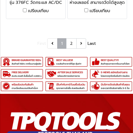
รุ่น 376FC วัดกระแส AC/DC
ห่างเลเซอร์ สามารถวัดได้สูงสุด
สูงสุด 1000A วัดกระแส AC
ถึง 50 เมตร (165 ฟุต) เหนือ
เปรียบเทียบ
เปรียบเทียบ
สูงสุด 2,500A วัดแรงดัน
กว่าเทปวัดระยะธรรมดา เครื่อง
AC/DC สูงสุด 1,000V วัด
วัดระยะห่างเลเซอร์ระดับมือ
ความต้านทานได้ถึง 60 kΩ
อาชีพนี้ทำงานเร็วและใช้งานง่าย
สามารถเชื่อมต่อมิเตอร์กับสมา
ช่วยเพิ่มความแม่นยำและลดข้อ
ร์ตโฟนได้ (ฟลุ๊ค)
ผิดพลาดในการวัด ประหยัดเวลา
และค่าใช้จ่ายได้ในทุกขั้นตอน
First
1
2
Last
(ฟลุ๊ค)