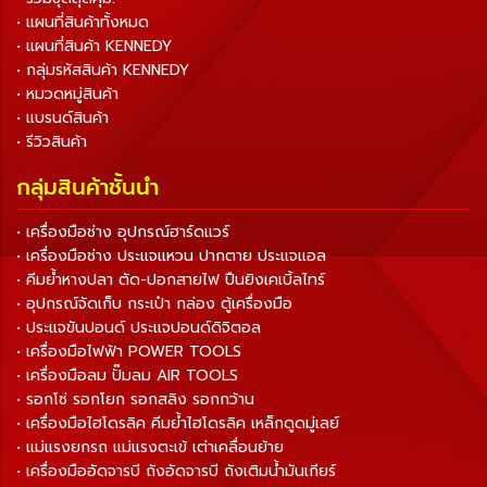
• แผนที่สินค้าทั้งหมด
• แผนที่สินค้า KENNEDY
• กลุ่มรหัสสินค้า KENNEDY
• หมวดหมู่สินค้า
• แบรนด์สินค้า
• รีวิวสินค้า
กลุ่มสินค้าชั้นนำ
• เครื่องมือช่าง อุปกรณ์ฮาร์ดแวร์
• เครื่องมือช่าง ประแจแหวน ปากตาย ประแจแอล
• คีมย้ำหางปลา ตัด-ปอกสายไฟ ปืนยิงเคเบิ้ลไทร์
• อุปกรณ์จัดเก็บ กระเป๋า กล่อง ตู้เครื่องมือ
• ประแจขันปอนด์ ประแจปอนด์ดิจิตอล
• เครื่องมือไฟฟ้า POWER TOOLS
• เครื่องมือลม ปั๊มลม AIR TOOLS
• รอกโซ่ รอกโยก รอกสลิง รอกกว้าน
• เครื่องมือไฮโดรลิค คีมย้ำไฮโดรลิค เหล็กดูดมู่เลย์
• แม่แรงยกรถ แม่แรงตะเข้ เต่าเคลื่อนย้าย
• เครื่องมืออัดจารบี ถังอัดจารบี ถังเติมน้ำมันเกียร์