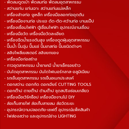
• พัดลมดูดเป่า พัดลมท่อ พัดลมอุตสาหกรรม
• สว่านแท่น แท่นเจาะ สว่านแท่นแม่เหล็ก
• เครื่องล้างท่อ งูเหล็ก เครื่องมือลอกท่ออุดตัน
• เครื่องมืองานท่อ ประแจ ดัด-ตัด-คว้านท่อ บานแป๊ป
• เครื่องเชื่อมไฟฟ้า ตู้เชื่อมไฟฟ้า อุปกรณ์งานเชื่อม
• เครื่องมือวัด เครื่องมือวัดละเอียด
• เครื่องฉีดน้ำแรงดันสูง เครื่องดูดฝุ่นอุตสาหกรรม
• ปั๊มน้ำ ปั๊มจุ่ม ปั๊มแช่ ปั๊มเทสท่อ ปั๊มชนิดต่างๆ
• สลิงโพลีเยสเตอร์ สลิงยกของ
• เครื่องมือก่อสร้าง
• กาวอุตสาหกรรม น้ำยาเคมี น้ำยาเช็ครอยร้าว
• บันไดอุตสาหกรรม บันไดไฟเบอร์กลาส-อลูมิเนียม
• รถเข็นอุตสาหกรรม รถเข็นอเนกประสงค์
• ดอกสว่าน ดอกกัด ดอกเจียร์ CUTTING TOOLS
• ดอกต๊าป ดายต๊าป ด้ามต๊าป ชุดสปริงซ่อมเกลียว
• เครื่องมือเวิร์คช็อป เครื่องมืองานไม้ DIY
• ล้อเก็บสายไฟ ล้อเก็บสายลม ล้อวัดระยะ
• อุปกรณ์ความปลอดภัย-เซฟตี้ อุปกรณ์แพ็คสินค้า
• ไฟส่องสว่าง และอุปกรณ์ช่าง LIGHTING