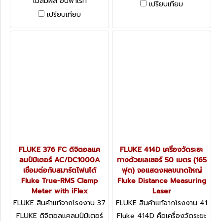
ไม่สัมผัส อินฟาเรท
เปรียบเทียบ
Fluke 369 FC Leakage
เทอร์โมมิเตอร์ รุ่น 62MAX ช่วง
เปรียบเทียบ
Current Clamp Meter
วัดอุณหภูมิ -30°C ถึง 500°C
ความแม่นยำ ± 1.5% ทนน้ำ ทน
ฝุ่น ที่ระดับ IP54 (ฟลุ๊ค)
FLUKE 376 FC ดิจิตอลแค
FLUKE 414D เครื่องวัดระยะ
ลมป์มิเตอร์ AC/DC1000A
ทางด้วยเลเซอร์ 50 เมตร (165
เชื่อมต่อกับสมาร์ตโฟนได้
ฟุต) จอแสดงผลขนาดใหญ่
Fluke True-RMS Clamp
Fluke Distance Measuring
Meter with iFlex
Laser
FLUKE สินค้าแท้จากโรงงาน 37
FLUKE สินค้าแท้จากโรงงาน 41
6 FC
4D
FLUKE ดิจิตอลแคลมป์มิเตอร์
Fluke 414D คือเครื่องวัดระยะ