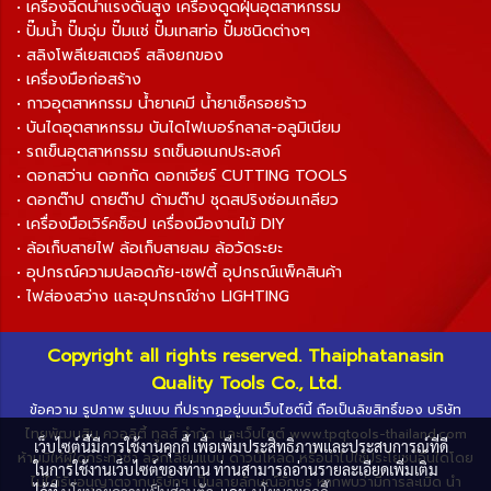
• เครื่องฉีดน้ำแรงดันสูง เครื่องดูดฝุ่นอุตสาหกรรม
• ปั๊มน้ำ ปั๊มจุ่ม ปั๊มแช่ ปั๊มเทสท่อ ปั๊มชนิดต่างๆ
• สลิงโพลีเยสเตอร์ สลิงยกของ
• เครื่องมือก่อสร้าง
• กาวอุตสาหกรรม น้ำยาเคมี น้ำยาเช็ครอยร้าว
• บันไดอุตสาหกรรม บันไดไฟเบอร์กลาส-อลูมิเนียม
• รถเข็นอุตสาหกรรม รถเข็นอเนกประสงค์
• ดอกสว่าน ดอกกัด ดอกเจียร์ CUTTING TOOLS
• ดอกต๊าป ดายต๊าป ด้ามต๊าป ชุดสปริงซ่อมเกลียว
• เครื่องมือเวิร์คช็อป เครื่องมืองานไม้ DIY
• ล้อเก็บสายไฟ ล้อเก็บสายลม ล้อวัดระยะ
• อุปกรณ์ความปลอดภัย-เซฟตี้ อุปกรณ์แพ็คสินค้า
• ไฟส่องสว่าง และอุปกรณ์ช่าง LIGHTING
Copyright all rights reserved. Thaiphatanasin
Quality Tools Co., Ltd.
ข้อความ รูปภาพ รูปแบบ ที่ปรากฏอยู่บนเว็บไซต์นี้ ถือเป็นลิขสิทธิ์ของ บริษัท
ไทยพัฒนสิน ควอลิตี้ ทูลส์ จำกัด และเว็บไซต์ www.tpqtools-thailand.com
เว็บไซต์นี้มีการใช้งานคุกกี้ เพื่อเพิ่มประสิทธิภาพและประสบการณ์ที่ดี
ห้ามมิให้ผู้ใดกระทำซ้ำ ลอกเลียนแบบ ดาวน์โหลด หรือนำไปใช้ประโยชน์อื่นใดโดย
ในการใช้งานเว็บไซต์ของท่าน ท่านสามารถอ่านรายละเอียดเพิ่มเติม
ไม่ได้รับอนุญาตจากบริษัทฯ เป็นลายลักษณ์อักษร หากพบว่ามีการละเมิด นำ