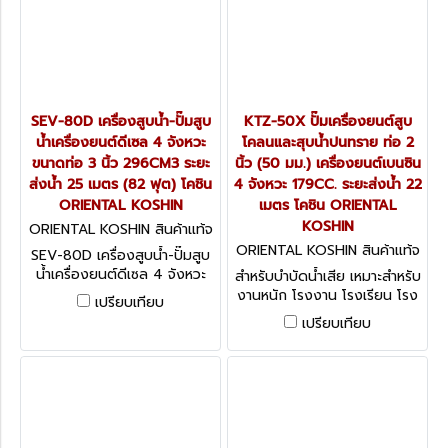
SEV-80D เครื่องสูบน้ำ-ปั๊มสูบ
KTZ-50X ปั๊มเครื่องยนต์สูบ
น้ำเครื่องยนต์ดีเซล 4 จังหวะ
โคลนและสุบน้ำปนทราย ท่อ 2
ขนาดท่อ 3 นิ้ว 296CM3 ระยะ
นิ้ว (50 มม.) เครื่องยนต์เบนซิน
ส่งน้ำ 25 เมตร (82 ฟุต) โคชิน
4 จังหวะ 179CC. ระยะส่งน้ำ 22
ORIENTAL KOSHIN
เมตร โคชิน ORIENTAL
KOSHIN
ORIENTAL KOSHIN สินค้าแท้จ
ากโรงงานผู้ผลิต SEV-80D
ORIENTAL KOSHIN สินค้าแท้จ
SEV-80D เครื่องสูบน้ำ-ปั๊มสูบ
ากโรงงานผู้ผลิต KTZ-50X
น้ำเครื่องยนต์ดีเซล 4 จังหวะ
สำหรับบำบัดน้ำเสีย เหมาะสำหรับ
ขนาดท่อ 3 นิ้ว 296CM3 ระยะ
งานหนัก โรงงาน โรงเรียน โรง
เปรียบเทียบ
ส่งน้ำ 25 เมตร (82 ฟุต) โคชิน
พยาบาล โรงนา อุปกรณ์
เปรียบเทียบ
ORIENTAL KOSHIN
การเกษตร ฯลฯ สะดวกต่อการ
เคลื่อนย้ายตามจุดต่างๆ