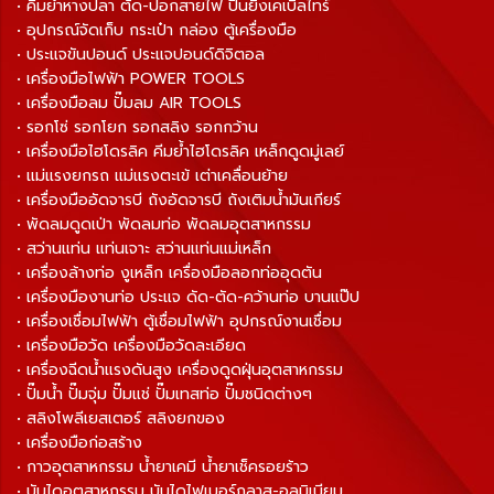
• คีมย้ำหางปลา ตัด-ปอกสายไฟ ปืนยิงเคเบิ้ลไทร์
• อุปกรณ์จัดเก็บ กระเป๋า กล่อง ตู้เครื่องมือ
• ประแจขันปอนด์ ประแจปอนด์ดิจิตอล
• เครื่องมือไฟฟ้า POWER TOOLS
• เครื่องมือลม ปั๊มลม AIR TOOLS
• รอกโซ่ รอกโยก รอกสลิง รอกกว้าน
• เครื่องมือไฮโดรลิค คีมย้ำไฮโดรลิค เหล็กดูดมู่เลย์
• แม่แรงยกรถ แม่แรงตะเข้ เต่าเคลื่อนย้าย
• เครื่องมืออัดจารบี ถังอัดจารบี ถังเติมน้ำมันเกียร์
• พัดลมดูดเป่า พัดลมท่อ พัดลมอุตสาหกรรม
• สว่านแท่น แท่นเจาะ สว่านแท่นแม่เหล็ก
• เครื่องล้างท่อ งูเหล็ก เครื่องมือลอกท่ออุดตัน
• เครื่องมืองานท่อ ประแจ ดัด-ตัด-คว้านท่อ บานแป๊ป
• เครื่องเชื่อมไฟฟ้า ตู้เชื่อมไฟฟ้า อุปกรณ์งานเชื่อม
• เครื่องมือวัด เครื่องมือวัดละเอียด
• เครื่องฉีดน้ำแรงดันสูง เครื่องดูดฝุ่นอุตสาหกรรม
• ปั๊มน้ำ ปั๊มจุ่ม ปั๊มแช่ ปั๊มเทสท่อ ปั๊มชนิดต่างๆ
• สลิงโพลีเยสเตอร์ สลิงยกของ
• เครื่องมือก่อสร้าง
• กาวอุตสาหกรรม น้ำยาเคมี น้ำยาเช็ครอยร้าว
• บันไดอุตสาหกรรม บันไดไฟเบอร์กลาส-อลูมิเนียม