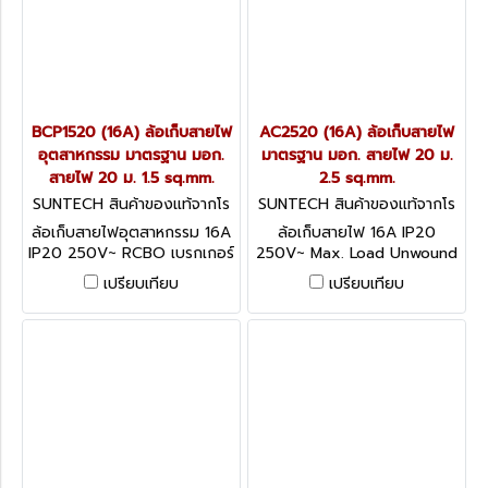
BCP1520 (16A) ล้อเก็บสายไฟ
AC2520 (16A) ล้อเก็บสายไฟ
อุตสาหกรรม มาตรฐาน มอก.
มาตรฐาน มอก. สายไฟ 20 ม.
สายไฟ 20 ม. 1.5 sq.mm.
2.5 sq.mm.
SUNTECH สินค้าของแท้จากโร
SUNTECH สินค้าของแท้จากโร
งงานผู้ผลิต BCP1520
งงานผู้ผลิต AC2520
ล้อเก็บสายไฟอุตสาหกรรม 16A
ล้อเก็บสายไฟ 16A IP20
IP20 250V~ RCBO เบรกเกอร์
250V~ Max. Load Unwound
ป้องกันไฟดูด ไฟรั่ว ไฟช็อต
3600W / Wound 2200W
เปรียบเทียบ
เปรียบเทียบ
ตัดกระแสลัดวงจรป้องกัน
อุปกรณ์ป้องกันกระแสไฟฟ้าเกิน
กระแสไฟเกิน
ได้มาตรฐาน IEC60934