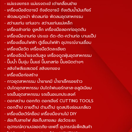
• แม่แรงยกรถ แม่แรงตะเข้ เต่าเคลื่อนย้าย
• เครื่องมืออัดจารบี ถังอัดจารบี ถังเติมน้ำมันเกียร์
• พัดลมดูดเป่า พัดลมท่อ พัดลมอุตสาหกรรม
• สว่านแท่น แท่นเจาะ สว่านแท่นแม่เหล็ก
• เครื่องล้างท่อ งูเหล็ก เครื่องมือลอกท่ออุดตัน
• เครื่องมืองานท่อ ประแจ ดัด-ตัด-คว้านท่อ บานแป๊ป
• เครื่องเชื่อมไฟฟ้า ตู้เชื่อมไฟฟ้า อุปกรณ์งานเชื่อม
• เครื่องมือวัด เครื่องมือวัดละเอียด
• เครื่องฉีดน้ำแรงดันสูง เครื่องดูดฝุ่นอุตสาหกรรม
• ปั๊มน้ำ ปั๊มจุ่ม ปั๊มแช่ ปั๊มเทสท่อ ปั๊มชนิดต่างๆ
• สลิงโพลีเยสเตอร์ สลิงยกของ
• เครื่องมือก่อสร้าง
• กาวอุตสาหกรรม น้ำยาเคมี น้ำยาเช็ครอยร้าว
• บันไดอุตสาหกรรม บันไดไฟเบอร์กลาส-อลูมิเนียม
• รถเข็นอุตสาหกรรม รถเข็นอเนกประสงค์
• ดอกสว่าน ดอกกัด ดอกเจียร์ CUTTING TOOLS
• ดอกต๊าป ดายต๊าป ด้ามต๊าป ชุดสปริงซ่อมเกลียว
• เครื่องมือเวิร์คช็อป เครื่องมืองานไม้ DIY
• ล้อเก็บสายไฟ ล้อเก็บสายลม ล้อวัดระยะ
• อุปกรณ์ความปลอดภัย-เซฟตี้ อุปกรณ์แพ็คสินค้า