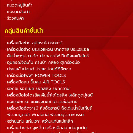
• หมวดหมู่สินค้า
• แบรนด์สินค้า
• รีวิวสินค้า
กลุ่มสินค้าชั้นนำ
• เครื่องมือช่าง อุปกรณ์ฮาร์ดแวร์
• เครื่องมือช่าง ประแจแหวน ปากตาย ประแจแอล
• คีมย้ำหางปลา ตัด-ปอกสายไฟ ปืนยิงเคเบิ้ลไทร์
• อุปกรณ์จัดเก็บ กระเป๋า กล่อง ตู้เครื่องมือ
• ประแจขันปอนด์ ประแจปอนด์ดิจิตอล
• เครื่องมือไฟฟ้า POWER TOOLS
• เครื่องมือลม ปั๊มลม AIR TOOLS
• รอกโซ่ รอกโยก รอกสลิง รอกกว้าน
• เครื่องมือไฮโดรลิค คีมย้ำไฮโดรลิค เหล็กดูดมู่เลย์
• แม่แรงยกรถ แม่แรงตะเข้ เต่าเคลื่อนย้าย
• เครื่องมืออัดจารบี ถังอัดจารบี ถังเติมน้ำมันเกียร์
• พัดลมดูดเป่า พัดลมท่อ พัดลมอุตสาหกรรม
• สว่านแท่น แท่นเจาะ สว่านแท่นแม่เหล็ก
• เครื่องล้างท่อ งูเหล็ก เครื่องมือลอกท่ออุดตัน