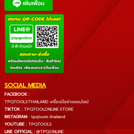
SOCIAL MEDIA
FACEBOOK :
TPQTOOLSTHAILAND เครื่องมือช่างออนไลน์
TIKTOK :
TPQTOOLONLINE.STORE
INSTAGRAM :
tpqtools.thailand
YOUTUBE :
TPQTOOLS
LINE OFFICIAL :
@TPQONLINE