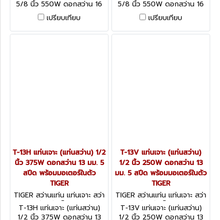
5/8 นิ้ว 550W ดอกสว่าน 16
5/8 นิ้ว 550W ดอกสว่าน 16
มม. 16 สปีด เตเปอร์หลบในรุ่น
มม. 16 สปีด เตเปอร์หลบใน
เปรียบเทียบ
เปรียบเทียบ
งานหนักจานใหญ่ TIGER
TIGER
T-13H แท่นเจาะ (แท่นสว่าน) 1/2
T-13V แท่นเจาะ (แท่นสว่าน)
นิ้ว 375W ดอกสว่าน 13 มม. 5
1/2 นิ้ว 250W ดอกสว่าน 13
สปีด พร้อมมอเตอร์ในตัว
มม. 5 สปีด พร้อมมอเตอร์ในตัว
TIGER
TIGER
TIGER สว่านแท่น แท่นเจาะ สว่า
TIGER สว่านแท่น แท่นเจาะ สว่า
นแท่นแม่เหล็ก T-13H
นแท่นแม่เหล็ก T-13V
T-13H แท่นเจาะ (แท่นสว่าน)
T-13V แท่นเจาะ (แท่นสว่าน)
1/2 นิ้ว 375W ดอกสว่าน 13
1/2 นิ้ว 250W ดอกสว่าน 13