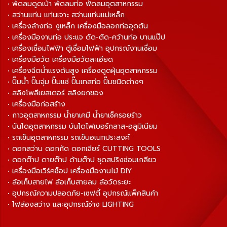
• พัดลมดูดเป่า พัดลมท่อ พัดลมอุตสาหกรรม
• สว่านแท่น แท่นเจาะ สว่านแท่นแม่เหล็ก
• เครื่องล้างท่อ งูเหล็ก เครื่องมือลอกท่ออุดตัน
• เครื่องมืองานท่อ ประแจ ดัด-ตัด-คว้านท่อ บานแป๊ป
• เครื่องเชื่อมไฟฟ้า ตู้เชื่อมไฟฟ้า อุปกรณ์งานเชื่อม
• เครื่องมือวัด เครื่องมือวัดละเอียด
• เครื่องฉีดน้ำแรงดันสูง เครื่องดูดฝุ่นอุตสาหกรรม
• ปั๊มน้ำ ปั๊มจุ่ม ปั๊มแช่ ปั๊มเทสท่อ ปั๊มชนิดต่างๆ
• สลิงโพลีเยสเตอร์ สลิงยกของ
• เครื่องมือก่อสร้าง
• กาวอุตสาหกรรม น้ำยาเคมี น้ำยาเช็ครอยร้าว
• บันไดอุตสาหกรรม บันไดไฟเบอร์กลาส-อลูมิเนียม
• รถเข็นอุตสาหกรรม รถเข็นอเนกประสงค์
• ดอกสว่าน ดอกกัด ดอกเจียร์ CUTTING TOOLS
• ดอกต๊าป ดายต๊าป ด้ามต๊าป ชุดสปริงซ่อมเกลียว
• เครื่องมือเวิร์คช็อป เครื่องมืองานไม้ DIY
• ล้อเก็บสายไฟ ล้อเก็บสายลม ล้อวัดระยะ
• อุปกรณ์ความปลอดภัย-เซฟตี้ อุปกรณ์แพ็คสินค้า
• ไฟส่องสว่าง และอุปกรณ์ช่าง LIGHTING