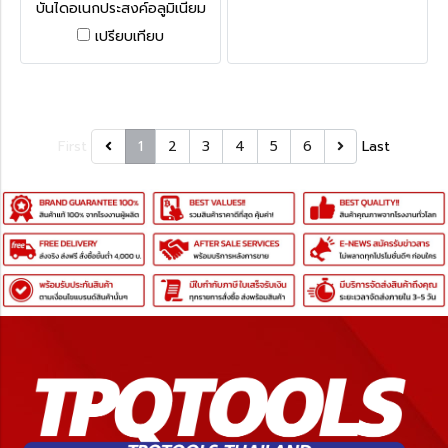
บันไดอเนกประสงค์อลูมิเนียม
กาง พาด ทรง M "รุ่นข้อใหญ่"
เปรียบเทียบ
รุ่น M1 ขนาด 4 x 2 (8 ขั้น)
BARCO
First
1
2
3
4
5
6
Last