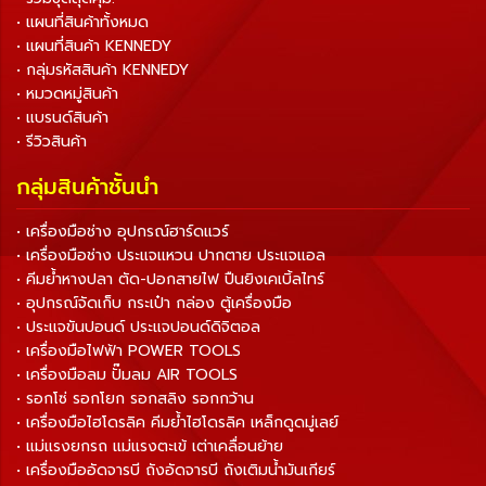
• แผนที่สินค้าทั้งหมด
• แผนที่สินค้า KENNEDY
• กลุ่มรหัสสินค้า KENNEDY
• หมวดหมู่สินค้า
• แบรนด์สินค้า
• รีวิวสินค้า
กลุ่มสินค้าชั้นนำ
• เครื่องมือช่าง อุปกรณ์ฮาร์ดแวร์
• เครื่องมือช่าง ประแจแหวน ปากตาย ประแจแอล
• คีมย้ำหางปลา ตัด-ปอกสายไฟ ปืนยิงเคเบิ้ลไทร์
• อุปกรณ์จัดเก็บ กระเป๋า กล่อง ตู้เครื่องมือ
• ประแจขันปอนด์ ประแจปอนด์ดิจิตอล
• เครื่องมือไฟฟ้า POWER TOOLS
• เครื่องมือลม ปั๊มลม AIR TOOLS
• รอกโซ่ รอกโยก รอกสลิง รอกกว้าน
• เครื่องมือไฮโดรลิค คีมย้ำไฮโดรลิค เหล็กดูดมู่เลย์
• แม่แรงยกรถ แม่แรงตะเข้ เต่าเคลื่อนย้าย
• เครื่องมืออัดจารบี ถังอัดจารบี ถังเติมน้ำมันเกียร์