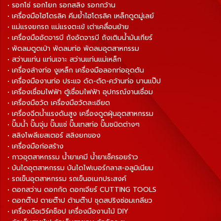
• รอกโซ่ รอกโยก รอกสลิง รอกกว้าน
• เครื่องมือไฮโดรลิค คีมย้ำไฮโดรลิค เหล็กดูดมู่เลย์
• แม่แรงยกรถ แม่แรงตะเข้ เต่าเคลื่อนย้าย
• เครื่องมืออัดจารบี ถังอัดจารบี ถังเติมน้ำมันเกียร์
• พัดลมดูดเป่า พัดลมท่อ พัดลมอุตสาหกรรม
• สว่านแท่น แท่นเจาะ สว่านแท่นแม่เหล็ก
• เครื่องล้างท่อ งูเหล็ก เครื่องมือลอกท่ออุดตัน
• เครื่องมืองานท่อ ประแจ ดัด-ตัด-คว้านท่อ บานแป๊ป
• เครื่องเชื่อมไฟฟ้า ตู้เชื่อมไฟฟ้า อุปกรณ์งานเชื่อม
• เครื่องมือวัด เครื่องมือวัดละเอียด
• เครื่องฉีดน้ำแรงดันสูง เครื่องดูดฝุ่นอุตสาหกรรม
• ปั๊มน้ำ ปั๊มจุ่ม ปั๊มแช่ ปั๊มเทสท่อ ปั๊มชนิดต่างๆ
• สลิงโพลีเยสเตอร์ สลิงยกของ
• เครื่องมือก่อสร้าง
• กาวอุตสาหกรรม น้ำยาเคมี น้ำยาเช็ครอยร้าว
• บันไดอุตสาหกรรม บันไดไฟเบอร์กลาส-อลูมิเนียม
• รถเข็นอุตสาหกรรม รถเข็นอเนกประสงค์
• ดอกสว่าน ดอกกัด ดอกเจียร์ CUTTING TOOLS
• ดอกต๊าป ดายต๊าป ด้ามต๊าป ชุดสปริงซ่อมเกลียว
• เครื่องมือเวิร์คช็อป เครื่องมืองานไม้ DIY