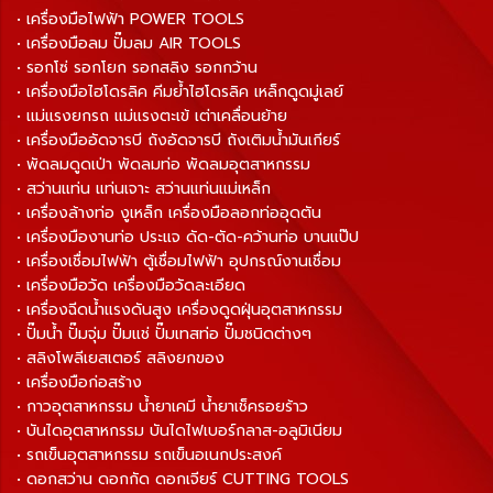
• เครื่องมือไฟฟ้า POWER TOOLS
• เครื่องมือลม ปั๊มลม AIR TOOLS
• รอกโซ่ รอกโยก รอกสลิง รอกกว้าน
• เครื่องมือไฮโดรลิค คีมย้ำไฮโดรลิค เหล็กดูดมู่เลย์
• แม่แรงยกรถ แม่แรงตะเข้ เต่าเคลื่อนย้าย
• เครื่องมืออัดจารบี ถังอัดจารบี ถังเติมน้ำมันเกียร์
• พัดลมดูดเป่า พัดลมท่อ พัดลมอุตสาหกรรม
• สว่านแท่น แท่นเจาะ สว่านแท่นแม่เหล็ก
• เครื่องล้างท่อ งูเหล็ก เครื่องมือลอกท่ออุดตัน
• เครื่องมืองานท่อ ประแจ ดัด-ตัด-คว้านท่อ บานแป๊ป
• เครื่องเชื่อมไฟฟ้า ตู้เชื่อมไฟฟ้า อุปกรณ์งานเชื่อม
• เครื่องมือวัด เครื่องมือวัดละเอียด
• เครื่องฉีดน้ำแรงดันสูง เครื่องดูดฝุ่นอุตสาหกรรม
• ปั๊มน้ำ ปั๊มจุ่ม ปั๊มแช่ ปั๊มเทสท่อ ปั๊มชนิดต่างๆ
• สลิงโพลีเยสเตอร์ สลิงยกของ
• เครื่องมือก่อสร้าง
• กาวอุตสาหกรรม น้ำยาเคมี น้ำยาเช็ครอยร้าว
• บันไดอุตสาหกรรม บันไดไฟเบอร์กลาส-อลูมิเนียม
• รถเข็นอุตสาหกรรม รถเข็นอเนกประสงค์
• ดอกสว่าน ดอกกัด ดอกเจียร์ CUTTING TOOLS