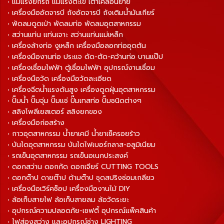
• แม่แรงยกรถ แม่แรงตะเข้ เต่าเคลื่อนย้าย
• เครื่องมืออัดจารบี ถังอัดจารบี ถังเติมน้ำมันเกียร์
• พัดลมดูดเป่า พัดลมท่อ พัดลมอุตสาหกรรม
• สว่านแท่น แท่นเจาะ สว่านแท่นแม่เหล็ก
• เครื่องล้างท่อ งูเหล็ก เครื่องมือลอกท่ออุดตัน
• เครื่องมืองานท่อ ประแจ ดัด-ตัด-คว้านท่อ บานแป๊ป
• เครื่องเชื่อมไฟฟ้า ตู้เชื่อมไฟฟ้า อุปกรณ์งานเชื่อม
• เครื่องมือวัด เครื่องมือวัดละเอียด
• เครื่องฉีดน้ำแรงดันสูง เครื่องดูดฝุ่นอุตสาหกรรม
• ปั๊มน้ำ ปั๊มจุ่ม ปั๊มแช่ ปั๊มเทสท่อ ปั๊มชนิดต่างๆ
• สลิงโพลีเยสเตอร์ สลิงยกของ
• เครื่องมือก่อสร้าง
• กาวอุตสาหกรรม น้ำยาเคมี น้ำยาเช็ครอยร้าว
• บันไดอุตสาหกรรม บันไดไฟเบอร์กลาส-อลูมิเนียม
• รถเข็นอุตสาหกรรม รถเข็นอเนกประสงค์
• ดอกสว่าน ดอกกัด ดอกเจียร์ CUTTING TOOLS
• ดอกต๊าป ดายต๊าป ด้ามต๊าป ชุดสปริงซ่อมเกลียว
• เครื่องมือเวิร์คช็อป เครื่องมืองานไม้ DIY
• ล้อเก็บสายไฟ ล้อเก็บสายลม ล้อวัดระยะ
• อุปกรณ์ความปลอดภัย-เซฟตี้ อุปกรณ์แพ็คสินค้า
• ไฟส่องสว่าง และอุปกรณ์ช่าง LIGHTING