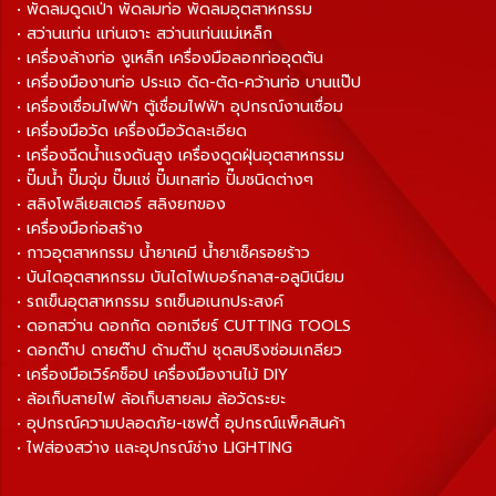
• พัดลมดูดเป่า พัดลมท่อ พัดลมอุตสาหกรรม
• สว่านแท่น แท่นเจาะ สว่านแท่นแม่เหล็ก
• เครื่องล้างท่อ งูเหล็ก เครื่องมือลอกท่ออุดตัน
• เครื่องมืองานท่อ ประแจ ดัด-ตัด-คว้านท่อ บานแป๊ป
• เครื่องเชื่อมไฟฟ้า ตู้เชื่อมไฟฟ้า อุปกรณ์งานเชื่อม
• เครื่องมือวัด เครื่องมือวัดละเอียด
• เครื่องฉีดน้ำแรงดันสูง เครื่องดูดฝุ่นอุตสาหกรรม
• ปั๊มน้ำ ปั๊มจุ่ม ปั๊มแช่ ปั๊มเทสท่อ ปั๊มชนิดต่างๆ
• สลิงโพลีเยสเตอร์ สลิงยกของ
• เครื่องมือก่อสร้าง
• กาวอุตสาหกรรม น้ำยาเคมี น้ำยาเช็ครอยร้าว
• บันไดอุตสาหกรรม บันไดไฟเบอร์กลาส-อลูมิเนียม
• รถเข็นอุตสาหกรรม รถเข็นอเนกประสงค์
• ดอกสว่าน ดอกกัด ดอกเจียร์ CUTTING TOOLS
• ดอกต๊าป ดายต๊าป ด้ามต๊าป ชุดสปริงซ่อมเกลียว
• เครื่องมือเวิร์คช็อป เครื่องมืองานไม้ DIY
• ล้อเก็บสายไฟ ล้อเก็บสายลม ล้อวัดระยะ
• อุปกรณ์ความปลอดภัย-เซฟตี้ อุปกรณ์แพ็คสินค้า
• ไฟส่องสว่าง และอุปกรณ์ช่าง LIGHTING