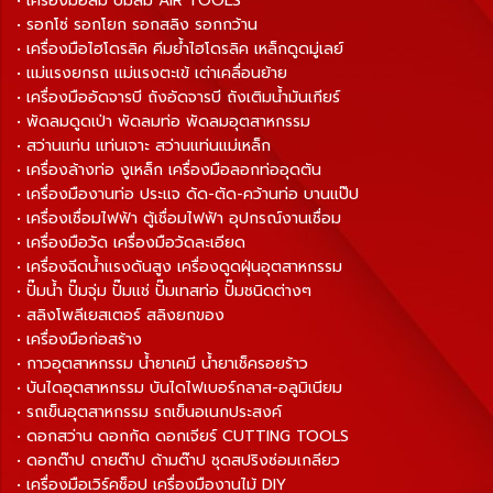
• เครื่องมือลม ปั๊มลม AIR TOOLS
• รอกโซ่ รอกโยก รอกสลิง รอกกว้าน
• เครื่องมือไฮโดรลิค คีมย้ำไฮโดรลิค เหล็กดูดมู่เลย์
• แม่แรงยกรถ แม่แรงตะเข้ เต่าเคลื่อนย้าย
• เครื่องมืออัดจารบี ถังอัดจารบี ถังเติมน้ำมันเกียร์
• พัดลมดูดเป่า พัดลมท่อ พัดลมอุตสาหกรรม
• สว่านแท่น แท่นเจาะ สว่านแท่นแม่เหล็ก
• เครื่องล้างท่อ งูเหล็ก เครื่องมือลอกท่ออุดตัน
• เครื่องมืองานท่อ ประแจ ดัด-ตัด-คว้านท่อ บานแป๊ป
• เครื่องเชื่อมไฟฟ้า ตู้เชื่อมไฟฟ้า อุปกรณ์งานเชื่อม
• เครื่องมือวัด เครื่องมือวัดละเอียด
• เครื่องฉีดน้ำแรงดันสูง เครื่องดูดฝุ่นอุตสาหกรรม
• ปั๊มน้ำ ปั๊มจุ่ม ปั๊มแช่ ปั๊มเทสท่อ ปั๊มชนิดต่างๆ
• สลิงโพลีเยสเตอร์ สลิงยกของ
• เครื่องมือก่อสร้าง
• กาวอุตสาหกรรม น้ำยาเคมี น้ำยาเช็ครอยร้าว
• บันไดอุตสาหกรรม บันไดไฟเบอร์กลาส-อลูมิเนียม
• รถเข็นอุตสาหกรรม รถเข็นอเนกประสงค์
• ดอกสว่าน ดอกกัด ดอกเจียร์ CUTTING TOOLS
• ดอกต๊าป ดายต๊าป ด้ามต๊าป ชุดสปริงซ่อมเกลียว
• เครื่องมือเวิร์คช็อป เครื่องมืองานไม้ DIY