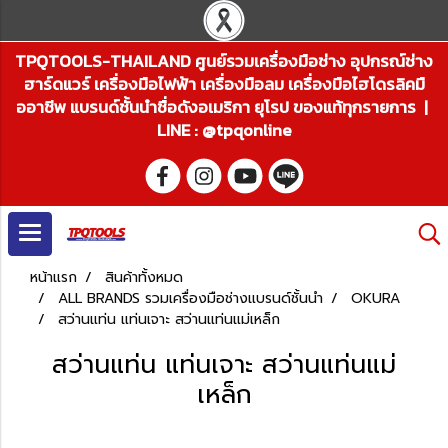
TPQTOOLS-THAILAND ศูนย์รวมเครื่องมือช่าง อุปกรณ์ช่าง
ฮาร์ดแวร์ เครื่องมือไฟฟ้า เครื่องมือลม เครื่องมือไฮโดรลิคมื
ออาชีพ แบรนด์ชั้นนำชื่อดังอเมริกา ยุโรป ของแท้ทุกรายการ |
LINE : @tpqonline
หน้าแรก
สินค้าทั้งหมด
ALL BRANDS รวมเครื่องมือช่างแบรนด์ชั้นนำ
OKURA
สว่านแท่น แท่นเจาะ สว่านแท่นแม่เหล็ก
สว่านแท่น แท่นเจาะ สว่านแท่นแม่
เหล็ก