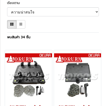
เรียงตาม
พบสินค้า 34 ชิ้น