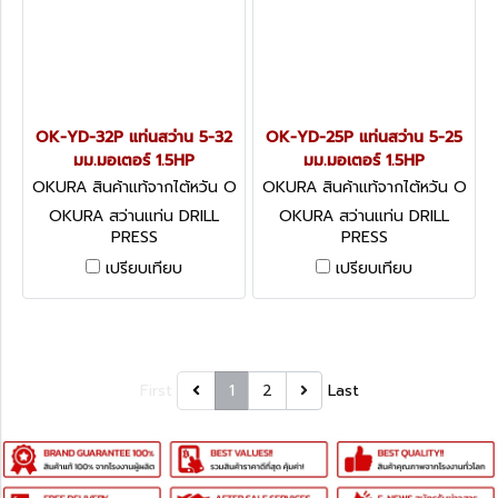
OK-YD-32P แท่นสว่าน 5-32
OK-YD-25P แท่นสว่าน 5-25
มม.มอเตอร์ 1.5HP
มม.มอเตอร์ 1.5HP
OKURA สินค้าแท้จากไต้หวัน O
OKURA สินค้าแท้จากไต้หวัน O
K-YD-32P
K-YD-25P
OKURA สว่านแท่น DRILL
OKURA สว่านแท่น DRILL
PRESS
PRESS
เปรียบเทียบ
เปรียบเทียบ
First
1
2
Last