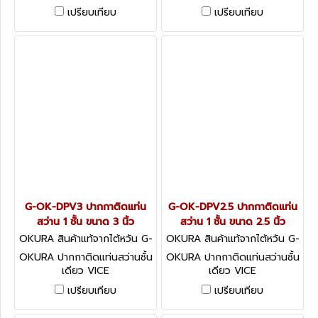
เปรียบเทียบ
เปรียบเทียบ
G-OK-DPV3 ปากกาติดแท่น
G-OK-DPV2.5 ปากกาติดแท่น
สว่าน 1 ชั้น ขนาด 3 นิ้ว
สว่าน 1 ชั้น ขนาด 2.5 นิ้ว
OKURA สินค้าแท้จากไต้หวัน G-
OKURA สินค้าแท้จากไต้หวัน G-
OK-DPV3
OK-DPV2.5
OKURA ปากกาติดแท่นสว่านชั้น
OKURA ปากกาติดแท่นสว่านชั้น
เดียว VICE
เดียว VICE
เปรียบเทียบ
เปรียบเทียบ