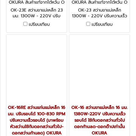
OKURA สินค้าแท้จากไต้หวัน O
OKURA สินค้าแท้จากไต้หวัน O
K-23E
K-23
OK-23E สว่านขาแม่เหล็ก 23
OK-23 สว่านขาแม่เหล็ก
มม. 1300W - 220V ปรับ
1300W - 220V ปรับความเร็ว
ความเร็วรอบได้ OKURA
รอบได้ OKURA
เปรียบเทียบ
เปรียบเทียบ
OK-16RE สว่านแท่นแม่เหล็ก 16
OK-16 สว่านขาแม่เหล็ก 16 มม.
มม. ปรับรอบได้ 100-830 RPM
1380W-220V ปรับความเร็ว
ปรับความเร็วรอบได้ (มาพร้อม
รอบได้ ใช้กับดอกสว่านทั่วไป
หัวสว่านใช้กับดอกสว่านทั่วไป-
ดอกก้านลด-ดอกต๊าปเท่านั้น
ดอกสว่านก้านลด) OKURA
OKURA