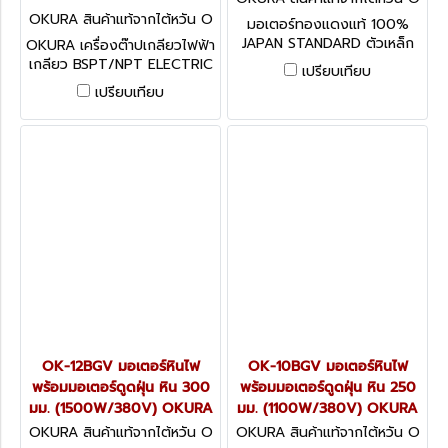
K-14BGV
OKURA สินค้าแท้จากไต้หวัน O
มอเตอร์ทองแดงแท้ 100%
K-KT-201 (REX TYPE)
JAPAN STANDARD ตัวเหล็ก
OKURA เครื่องต๊าปเกลียวไฟฟ้า
หล่อ หลอดไฟ 220V ต่อสาย
เกลียว BSPT/NPT ELECTRIC
เปรียบเทียบ
เข้า LINE + NEUTRAL เพื่อใช้
THREADING MACHINE อะไหล่
เปรียบเทียบ
งาน HEAVY DUTY BENCH
พร้อม
GRINDER 380V WITH
VACUUM 380V
OK-12BGV มอเตอร์หินไฟ
OK-10BGV มอเตอร์หินไฟ
พร้อมมอเตอร์ดูดฝุ่น หิน 300
พร้อมมอเตอร์ดูดฝุ่น หิน 250
มม. (1500W/380V) OKURA
มม. (1100W/380V) OKURA
OKURA สินค้าแท้จากไต้หวัน O
OKURA สินค้าแท้จากไต้หวัน O