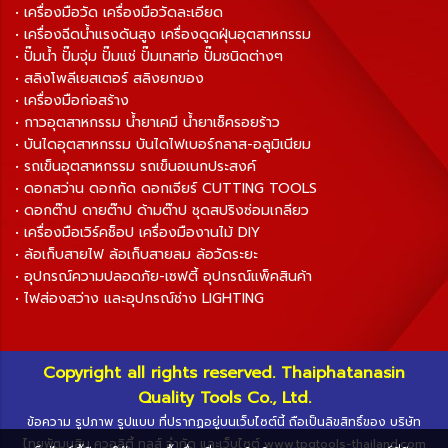
• เครื่องมือวัด เครื่องมือวัดละเอียด
• เครื่องฉีดน้ำแรงดันสูง เครื่องดูดฝุ่นอุตสาหกรรม
• ปั๊มน้ำ ปั๊มจุ่ม ปั๊มแช่ ปั๊มเทสท่อ ปั๊มชนิดต่างๆ
• สลิงโพลีเยสเตอร์ สลิงยกของ
• เครื่องมือก่อสร้าง
• กาวอุตสาหกรรม น้ำยาเคมี น้ำยาเช็ครอยร้าว
• บันไดอุตสาหกรรม บันไดไฟเบอร์กลาส-อลูมิเนียม
• รถเข็นอุตสาหกรรม รถเข็นอเนกประสงค์
• ดอกสว่าน ดอกกัด ดอกเจียร์ CUTTING TOOLS
• ดอกต๊าป ดายต๊าป ด้ามต๊าป ชุดสปริงซ่อมเกลียว
• เครื่องมือเวิร์คช็อป เครื่องมืองานไม้ DIY
• ล้อเก็บสายไฟ ล้อเก็บสายลม ล้อวัดระยะ
• อุปกรณ์ความปลอดภัย-เซฟตี้ อุปกรณ์แพ็คสินค้า
• ไฟส่องสว่าง และอุปกรณ์ช่าง LIGHTING
Copyright all rights reserved. Thaiphatanasin
Quality Tools Co., Ltd.
ข้อความ รูปภาพ รูปแบบ ที่ปรากฏอยู่บนเว็บไซต์นี้ ถือเป็นลิขสิทธิ์ของ บริษัท
ไทยพัฒนสิน ควอลิตี้ ทูลส์ จำกัด และเว็บไซต์ www.tpqtools-thailand.com