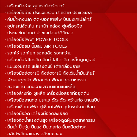
• เครื่องมือช่าง อุปกรณ์ฮาร์ดแวร์
• เครื่องมือช่าง ประแจแหวน ปากตาย ประแจแอล
• คีมย้ำหางปลา ตัด-ปอกสายไฟ ปืนยิงเคเบิ้ลไทร์
• อุปกรณ์จัดเก็บ กระเป๋า กล่อง ตู้เครื่องมือ
• ประแจขันปอนด์ ประแจปอนด์ดิจิตอล
• เครื่องมือไฟฟ้า POWER TOOLS
• เครื่องมือลม ปั๊มลม AIR TOOLS
• รอกโซ่ รอกโยก รอกสลิง รอกกว้าน
• เครื่องมือไฮโดรลิค คีมย้ำไฮโดรลิค เหล็กดูดมู่เลย์
• แม่แรงยกรถ แม่แรงตะเข้ เต่าเคลื่อนย้าย
• เครื่องมืออัดจารบี ถังอัดจารบี ถังเติมน้ำมันเกียร์
• พัดลมดูดเป่า พัดลมท่อ พัดลมอุตสาหกรรม
• สว่านแท่น แท่นเจาะ สว่านแท่นแม่เหล็ก
• เครื่องล้างท่อ งูเหล็ก เครื่องมือลอกท่ออุดตัน
• เครื่องมืองานท่อ ประแจ ดัด-ตัด-คว้านท่อ บานแป๊ป
• เครื่องเชื่อมไฟฟ้า ตู้เชื่อมไฟฟ้า อุปกรณ์งานเชื่อม
• เครื่องมือวัด เครื่องมือวัดละเอียด
• เครื่องฉีดน้ำแรงดันสูง เครื่องดูดฝุ่นอุตสาหกรรม
• ปั๊มน้ำ ปั๊มจุ่ม ปั๊มแช่ ปั๊มเทสท่อ ปั๊มชนิดต่างๆ
• สลิงโพลีเยสเตอร์ สลิงยกของ