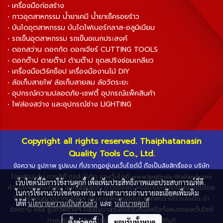
• เครื่องมือก่อสร้าง
• กาวอุตสาหกรรม น้ำยาเคมี น้ำยาเช็ครอยร้าว
• บันไดอุตสาหกรรม บันไดไฟเบอร์กลาส-อลูมิเนียม
• รถเข็นอุตสาหกรรม รถเข็นอเนกประสงค์
• ดอกสว่าน ดอกกัด ดอกเจียร์ CUTTING TOOLS
• ดอกต๊าป ดายต๊าป ด้ามต๊าป ชุดสปริงซ่อมเกลียว
• เครื่องมือเวิร์คช็อป เครื่องมืองานไม้ DIY
• ล้อเก็บสายไฟ ล้อเก็บสายลม ล้อวัดระยะ
• อุปกรณ์ความปลอดภัย-เซฟตี้ อุปกรณ์แพ็คสินค้า
• ไฟส่องสว่าง และอุปกรณ์ช่าง LIGHTING
Copyright all rights reserved. Thaiphatanasin
Quality Tools Co., Ltd.
ข้อความ รูปภาพ รูปแบบ ที่ปรากฏอยู่บนเว็บไซต์นี้ ถือเป็นลิขสิทธิ์ของ บริษัท
ไทยพัฒนสิน ควอลิตี้ ทูลส์ จำกัด และเว็บไซต์ www.tpqtools-thailand.com
เว็บไซต์นี้มีการใช้งานคุกกี้ เพื่อเพิ่มประสิทธิภาพและประสบการณ์ที่ดี
ห้ามมิให้ผู้ใดกระทำซ้ำ ลอกเลียนแบบ ดาวน์โหลด หรือนำไปใช้ประโยชน์อื่นใดโดย
ในการใช้งานเว็บไซต์ของท่าน ท่านสามารถอ่านรายละเอียดเพิ่มเติม
ไม่ได้รับอนุญาตจากบริษัทฯ เป็นลายลักษณ์อักษร หากพบว่ามีการละเมิด นำ
ได้ที่
นโยบายความเป็นส่วนตัว
และ
นโยบายคุกกี้
ข้อความ หรือ รูปภาพต่างๆ ไปใช้ไม่ว่าส่วนใดส่วนหนึ่งหรือทั้งหมดของเว็บไซต์
ทางบริษัทฯ มีสิทธิ์ดำเนินการตามกฎหมายได้ทันที
ตั้งค่าคุกกี้
ยอมรับทั้งหมด