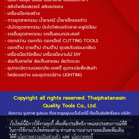
• สลิงโพลีเยสเตอร์ สลิงยกของ
• เครื่องมือก่อสร้าง
• กาวอุตสาหกรรม น้ำยาเคมี น้ำยาเช็ครอยร้าว
• บันไดอุตสาหกรรม บันไดไฟเบอร์กลาส-อลูมิเนียม
• รถเข็นอุตสาหกรรม รถเข็นอเนกประสงค์
• ดอกสว่าน ดอกกัด ดอกเจียร์ CUTTING TOOLS
• ดอกต๊าป ดายต๊าป ด้ามต๊าป ชุดสปริงซ่อมเกลียว
• เครื่องมือเวิร์คช็อป เครื่องมืองานไม้ DIY
• ล้อเก็บสายไฟ ล้อเก็บสายลม ล้อวัดระยะ
• อุปกรณ์ความปลอดภัย-เซฟตี้ อุปกรณ์แพ็คสินค้า
• ไฟส่องสว่าง และอุปกรณ์ช่าง LIGHTING
Copyright all rights reserved. Thaiphatanasin
Quality Tools Co., Ltd.
ข้อความ รูปภาพ รูปแบบ ที่ปรากฏอยู่บนเว็บไซต์นี้ ถือเป็นลิขสิทธิ์ของ บริษัท
ไทยพัฒนสิน ควอลิตี้ ทูลส์ จำกัด และเว็บไซต์ www.tpqtools-thailand.com
เว็บไซต์นี้มีการใช้งานคุกกี้ เพื่อเพิ่มประสิทธิภาพและประสบการณ์ที่ดี
ห้ามมิให้ผู้ใดกระทำซ้ำ ลอกเลียนแบบ ดาวน์โหลด หรือนำไปใช้ประโยชน์อื่นใดโดย
ในการใช้งานเว็บไซต์ของท่าน ท่านสามารถอ่านรายละเอียดเพิ่มเติม
ไม่ได้รับอนุญาตจากบริษัทฯ เป็นลายลักษณ์อักษร หากพบว่ามีการละเมิด นำ
ได้ที่
นโยบายความเป็นส่วนตัว
และ
นโยบายคุกกี้