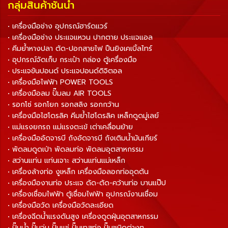
กลุ่มสินค้าชั้นนำ
• เครื่องมือช่าง อุปกรณ์ฮาร์ดแวร์
• เครื่องมือช่าง ประแจแหวน ปากตาย ประแจแอล
• คีมย้ำหางปลา ตัด-ปอกสายไฟ ปืนยิงเคเบิ้ลไทร์
• อุปกรณ์จัดเก็บ กระเป๋า กล่อง ตู้เครื่องมือ
• ประแจขันปอนด์ ประแจปอนด์ดิจิตอล
• เครื่องมือไฟฟ้า POWER TOOLS
• เครื่องมือลม ปั๊มลม AIR TOOLS
• รอกโซ่ รอกโยก รอกสลิง รอกกว้าน
• เครื่องมือไฮโดรลิค คีมย้ำไฮโดรลิค เหล็กดูดมู่เลย์
• แม่แรงยกรถ แม่แรงตะเข้ เต่าเคลื่อนย้าย
• เครื่องมืออัดจารบี ถังอัดจารบี ถังเติมน้ำมันเกียร์
• พัดลมดูดเป่า พัดลมท่อ พัดลมอุตสาหกรรม
• สว่านแท่น แท่นเจาะ สว่านแท่นแม่เหล็ก
• เครื่องล้างท่อ งูเหล็ก เครื่องมือลอกท่ออุดตัน
• เครื่องมืองานท่อ ประแจ ดัด-ตัด-คว้านท่อ บานแป๊ป
• เครื่องเชื่อมไฟฟ้า ตู้เชื่อมไฟฟ้า อุปกรณ์งานเชื่อม
• เครื่องมือวัด เครื่องมือวัดละเอียด
• เครื่องฉีดน้ำแรงดันสูง เครื่องดูดฝุ่นอุตสาหกรรม
• ปั๊มน้ำ ปั๊มจุ่ม ปั๊มแช่ ปั๊มเทสท่อ ปั๊มชนิดต่างๆ