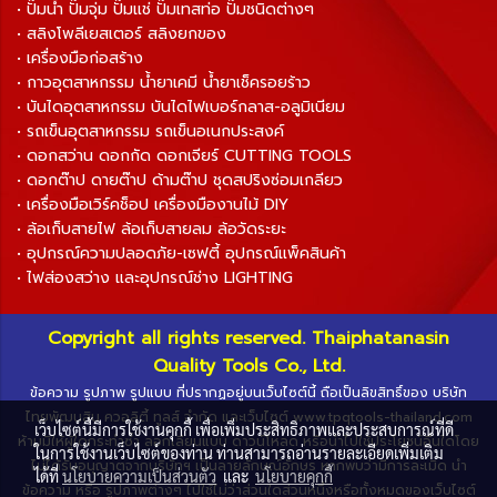
• ปั๊มน้ำ ปั๊มจุ่ม ปั๊มแช่ ปั๊มเทสท่อ ปั๊มชนิดต่างๆ
• สลิงโพลีเยสเตอร์ สลิงยกของ
• เครื่องมือก่อสร้าง
• กาวอุตสาหกรรม น้ำยาเคมี น้ำยาเช็ครอยร้าว
• บันไดอุตสาหกรรม บันไดไฟเบอร์กลาส-อลูมิเนียม
• รถเข็นอุตสาหกรรม รถเข็นอเนกประสงค์
• ดอกสว่าน ดอกกัด ดอกเจียร์ CUTTING TOOLS
• ดอกต๊าป ดายต๊าป ด้ามต๊าป ชุดสปริงซ่อมเกลียว
• เครื่องมือเวิร์คช็อป เครื่องมืองานไม้ DIY
• ล้อเก็บสายไฟ ล้อเก็บสายลม ล้อวัดระยะ
• อุปกรณ์ความปลอดภัย-เซฟตี้ อุปกรณ์แพ็คสินค้า
• ไฟส่องสว่าง และอุปกรณ์ช่าง LIGHTING
Copyright all rights reserved. Thaiphatanasin
Quality Tools Co., Ltd.
ข้อความ รูปภาพ รูปแบบ ที่ปรากฏอยู่บนเว็บไซต์นี้ ถือเป็นลิขสิทธิ์ของ บริษัท
ไทยพัฒนสิน ควอลิตี้ ทูลส์ จำกัด และเว็บไซต์ www.tpqtools-thailand.com
เว็บไซต์นี้มีการใช้งานคุกกี้ เพื่อเพิ่มประสิทธิภาพและประสบการณ์ที่ดี
ห้ามมิให้ผู้ใดกระทำซ้ำ ลอกเลียนแบบ ดาวน์โหลด หรือนำไปใช้ประโยชน์อื่นใดโดย
ในการใช้งานเว็บไซต์ของท่าน ท่านสามารถอ่านรายละเอียดเพิ่มเติม
ไม่ได้รับอนุญาตจากบริษัทฯ เป็นลายลักษณ์อักษร หากพบว่ามีการละเมิด นำ
ได้ที่
นโยบายความเป็นส่วนตัว
และ
นโยบายคุกกี้
ข้อความ หรือ รูปภาพต่างๆ ไปใช้ไม่ว่าส่วนใดส่วนหนึ่งหรือทั้งหมดของเว็บไซต์