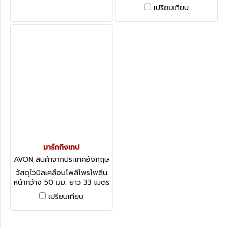
Hazard Tapes
500 เมตร Barrier Tape -
เปรียบเทียบ
Non-Adhesive
มาร์กกิงเทป
AVON สินค้าจากประเทศอังกฤษ
-1
วัสดุไวนิลเคลือบโพลิโพรไพลีน
หน้ากว้าง 50 มม. ยาว 33 เมตร
Hazard Tape, Pipeline
เปรียบเทียบ
Marking & Identification
Tape