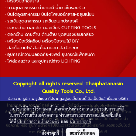
• เครื่องมือก่อสร้าง
• กาวอุตสาหกรรม น้ำยาเคมี น้ำยาเช็ครอยร้าว
• บันไดอุตสาหกรรม บันไดไฟเบอร์กลาส-อลูมิเนียม
• รถเข็นอุตสาหกรรม รถเข็นอเนกประสงค์
• ดอกสว่าน ดอกกัด ดอกเจียร์ CUTTING TOOLS
• ดอกต๊าป ดายต๊าป ด้ามต๊าป ชุดสปริงซ่อมเกลียว
• เครื่องมือเวิร์คช็อป เครื่องมืองานไม้ DIY
• ล้อเก็บสายไฟ ล้อเก็บสายลม ล้อวัดระยะ
• อุปกรณ์ความปลอดภัย-เซฟตี้ อุปกรณ์แพ็คสินค้า
• ไฟส่องสว่าง และอุปกรณ์ช่าง LIGHTING
Copyright all rights reserved. Thaiphatanasin
Quality Tools Co., Ltd.
ข้อความ รูปภาพ รูปแบบ ที่ปรากฏอยู่บนเว็บไซต์นี้ ถือเป็นลิขสิทธิ์ของ บริษัท
ไทยพัฒนสิน ควอลิตี้ ทูลส์ จำกัด และเว็บไซต์ www.tpqtools-thailand.com
เว็บไซต์นี้มีการใช้งานคุกกี้ เพื่อเพิ่มประสิทธิภาพและประสบการณ์ที่ดี
ห้ามมิให้ผู้ใดกระทำซ้ำ ลอกเลียนแบบ ดาวน์โหลด หรือนำไปใช้ประโยชน์อื่นใดโดย
ในการใช้งานเว็บไซต์ของท่าน ท่านสามารถอ่านรายละเอียดเพิ่มเติม
ไม่ได้รับอนุญาตจากบริษัทฯ เป็นลายลักษณ์อักษร หากพบว่ามีการละเมิด นำ
ได้ที่
นโยบายความเป็นส่วนตัว
และ
นโยบายคุกกี้
ข้อความ หรือ รูปภาพต่างๆ ไปใช้ไม่ว่าส่วนใดส่วนหนึ่งหรือทั้งหมดของเว็บไซต์
ทางบริษัทฯ มีสิทธิ์ดำเนินการตามกฎหมายได้ทันที
ตั้งค่าคุกกี้
ยอมรับทั้งหมด