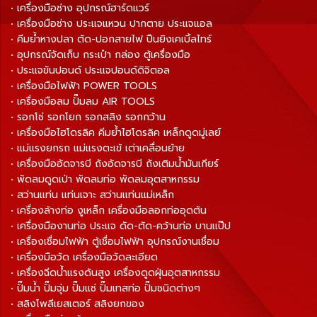
• เครื่องมือช่าง อุปกรณ์ฮาร์ดแวร์
• เครื่องมือช่าง ประแจแหวน ปากตาย ประแจแอล
• คีมย้ำหางปลา ตัด-ปอกสายไฟ ปืนยิงเคเบิ้ลไทร์
• อุปกรณ์จัดเก็บ กระเป๋า กล่อง ตู้เครื่องมือ
• ประแจขันปอนด์ ประแจปอนด์ดิจิตอล
• เครื่องมือไฟฟ้า POWER TOOLS
• เครื่องมือลม ปั๊มลม AIR TOOLS
• รอกโซ่ รอกโยก รอกสลิง รอกกว้าน
• เครื่องมือไฮโดรลิค คีมย้ำไฮโดรลิค เหล็กดูดมู่เลย์
• แม่แรงยกรถ แม่แรงตะเข้ เต่าเคลื่อนย้าย
• เครื่องมืออัดจารบี ถังอัดจารบี ถังเติมน้ำมันเกียร์
• พัดลมดูดเป่า พัดลมท่อ พัดลมอุตสาหกรรม
• สว่านแท่น แท่นเจาะ สว่านแท่นแม่เหล็ก
• เครื่องล้างท่อ งูเหล็ก เครื่องมือลอกท่ออุดตัน
• เครื่องมืองานท่อ ประแจ ดัด-ตัด-คว้านท่อ บานแป๊ป
• เครื่องเชื่อมไฟฟ้า ตู้เชื่อมไฟฟ้า อุปกรณ์งานเชื่อม
• เครื่องมือวัด เครื่องมือวัดละเอียด
• เครื่องฉีดน้ำแรงดันสูง เครื่องดูดฝุ่นอุตสาหกรรม
• ปั๊มน้ำ ปั๊มจุ่ม ปั๊มแช่ ปั๊มเทสท่อ ปั๊มชนิดต่างๆ
• สลิงโพลีเยสเตอร์ สลิงยกของ