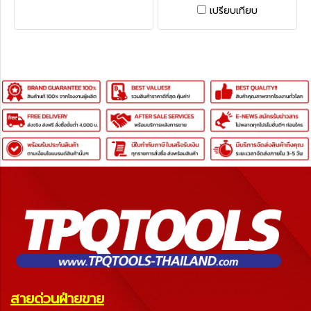
มม.พร้อมด้าม • KEN-030-
เปรียบเทียบ
9760K ตะไบช่าง 4ตัวชุด
ขนาด 8 นิ้ว / 200 มม.พร้อม
ด้าม • KEN-030-9780K ตะไบ
ช่าง 4 ตัวชุด ขนาด 10 นิ้ว /
250 มม.พร้อมด้าม
ENGINEER'S FILE SETWITH
FITTED HANDLES-4PCS
สายด่วนฝ่ายขาย