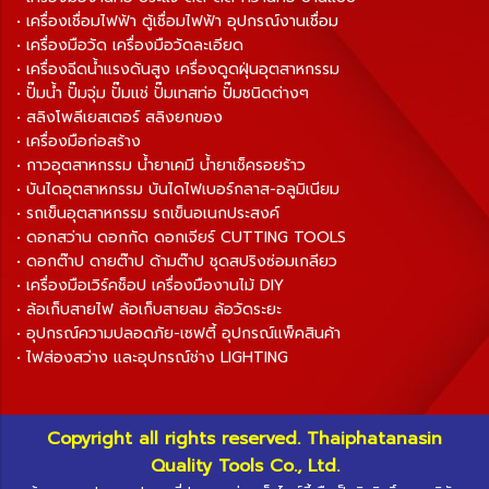
• เครื่องเชื่อมไฟฟ้า ตู้เชื่อมไฟฟ้า อุปกรณ์งานเชื่อม
• เครื่องมือวัด เครื่องมือวัดละเอียด
• เครื่องฉีดน้ำแรงดันสูง เครื่องดูดฝุ่นอุตสาหกรรม
• ปั๊มน้ำ ปั๊มจุ่ม ปั๊มแช่ ปั๊มเทสท่อ ปั๊มชนิดต่างๆ
• สลิงโพลีเยสเตอร์ สลิงยกของ
• เครื่องมือก่อสร้าง
• กาวอุตสาหกรรม น้ำยาเคมี น้ำยาเช็ครอยร้าว
• บันไดอุตสาหกรรม บันไดไฟเบอร์กลาส-อลูมิเนียม
• รถเข็นอุตสาหกรรม รถเข็นอเนกประสงค์
• ดอกสว่าน ดอกกัด ดอกเจียร์ CUTTING TOOLS
• ดอกต๊าป ดายต๊าป ด้ามต๊าป ชุดสปริงซ่อมเกลียว
• เครื่องมือเวิร์คช็อป เครื่องมืองานไม้ DIY
• ล้อเก็บสายไฟ ล้อเก็บสายลม ล้อวัดระยะ
• อุปกรณ์ความปลอดภัย-เซฟตี้ อุปกรณ์แพ็คสินค้า
• ไฟส่องสว่าง และอุปกรณ์ช่าง LIGHTING
Copyright all rights reserved. Thaiphatanasin
Quality Tools Co., Ltd.