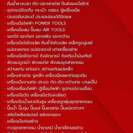
• คีมย้ำหางปลา ตัด-ปอกสายไฟ ปืนยิงเคเบิ้ลไทร์
• อุปกรณ์จัดเก็บ กระเป๋า กล่อง ตู้เครื่องมือ
• ประแจขันปอนด์ ประแจปอนด์ดิจิตอล
• เครื่องมือไฟฟ้า POWER TOOLS
• เครื่องมือลม ปั๊มลม AIR TOOLS
• รอกโซ่ รอกโยก รอกสลิง รอกกว้าน
• เครื่องมือไฮโดรลิค คีมย้ำไฮโดรลิค เหล็กดูดมู่เลย์
• แม่แรงยกรถ แม่แรงตะเข้ เต่าเคลื่อนย้าย
• เครื่องมืออัดจารบี ถังอัดจารบี ถังเติมน้ำมันเกียร์
• พัดลมดูดเป่า พัดลมท่อ พัดลมอุตสาหกรรม
• สว่านแท่น แท่นเจาะ สว่านแท่นแม่เหล็ก
• เครื่องล้างท่อ งูเหล็ก เครื่องมือลอกท่ออุดตัน
• เครื่องมืองานท่อ ประแจ ดัด-ตัด-คว้านท่อ บานแป๊ป
• เครื่องเชื่อมไฟฟ้า ตู้เชื่อมไฟฟ้า อุปกรณ์งานเชื่อม
• เครื่องมือวัด เครื่องมือวัดละเอียด
• เครื่องฉีดน้ำแรงดันสูง เครื่องดูดฝุ่นอุตสาหกรรม
• ปั๊มน้ำ ปั๊มจุ่ม ปั๊มแช่ ปั๊มเทสท่อ ปั๊มชนิดต่างๆ
• สลิงโพลีเยสเตอร์ สลิงยกของ
• เครื่องมือก่อสร้าง
• กาวอุตสาหกรรม น้ำยาเคมี น้ำยาเช็ครอยร้าว