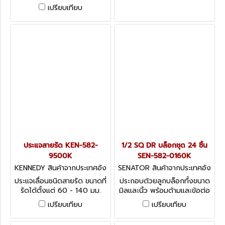
ขนาดสแควร์ไดรฟ์ Kennedy
เปรียบเทียบ
Socket Rails
ประแจสายรัด KEN-582-
1/2 SQ DR บล็อกชุด 24 ชิ้น
9500K
SEN-582-0160K
KENNEDY สินค้าจากประเทศอัง
SENATOR สินค้าจากประเทศอัง
กฤษ-1
กฤษ-1
ประแจเลื่อนชนิดสายรัด ขนาดที่
ประกอบด้วยลูกบล็อกทั้งขนาด
รัดได้ตั้งแต่ 60 - 140 มม.
มิลและนิ้ว พร้อมด้ามและข้อต่อ
Strap Type Oil Filter
ในชุด Senator Socket Sets
เปรียบเทียบ
เปรียบเทียบ
Remover
1/2- 24 Piece Sets