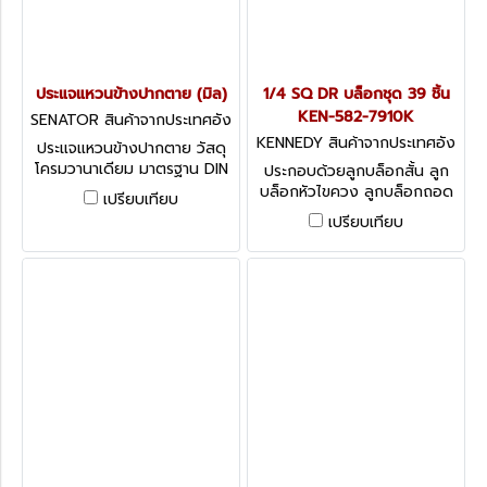
ประแจแหวนข้างปากตาย (มิล)
1/4 SQ DR บล็อกชุด 39 ชิ้น
KEN-582-7910K
SENATOR สินค้าจากประเทศอัง
กฤษ SEN-582-4100K
KENNEDY สินค้าจากประเทศอัง
ประแจแหวนข้างปากตาย วัสดุ
กฤษ-1
โครมวานาเดียม มาตรฐาน DIN
ประกอบด้วยลูกบล็อกสั้น ลูก
3113 มีขนาดให้เลือกตั้งแต่ 6-15
บล็อกหัวไขควง ลูกบล็อกถอด
เปรียบเทียบ
มม. Senator Chrome
หัวเทียน ด้ามและข้อต่อในชุด
เปรียบเทียบ
Vanadium Combination
Kennedy Socket Sets 1/2
Spanners