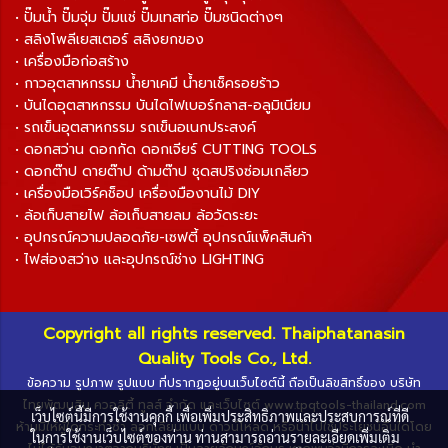
• ปั๊มน้ำ ปั๊มจุ่ม ปั๊มแช่ ปั๊มเทสท่อ ปั๊มชนิดต่างๆ
• สลิงโพลีเยสเตอร์ สลิงยกของ
• เครื่องมือก่อสร้าง
• กาวอุตสาหกรรม น้ำยาเคมี น้ำยาเช็ครอยร้าว
• บันไดอุตสาหกรรม บันไดไฟเบอร์กลาส-อลูมิเนียม
• รถเข็นอุตสาหกรรม รถเข็นอเนกประสงค์
• ดอกสว่าน ดอกกัด ดอกเจียร์ CUTTING TOOLS
• ดอกต๊าป ดายต๊าป ด้ามต๊าป ชุดสปริงซ่อมเกลียว
• เครื่องมือเวิร์คช็อป เครื่องมืองานไม้ DIY
• ล้อเก็บสายไฟ ล้อเก็บสายลม ล้อวัดระยะ
• อุปกรณ์ความปลอดภัย-เซฟตี้ อุปกรณ์แพ็คสินค้า
• ไฟส่องสว่าง และอุปกรณ์ช่าง LIGHTING
Copyright all rights reserved. Thaiphatanasin
Quality Tools Co., Ltd.
ข้อความ รูปภาพ รูปแบบ ที่ปรากฏอยู่บนเว็บไซต์นี้ ถือเป็นลิขสิทธิ์ของ บริษัท
ไทยพัฒนสิน ควอลิตี้ ทูลส์ จำกัด และเว็บไซต์ www.tpqtools-thailand.com
เว็บไซต์นี้มีการใช้งานคุกกี้ เพื่อเพิ่มประสิทธิภาพและประสบการณ์ที่ดี
ห้ามมิให้ผู้ใดกระทำซ้ำ ลอกเลียนแบบ ดาวน์โหลด หรือนำไปใช้ประโยชน์อื่นใดโดย
ในการใช้งานเว็บไซต์ของท่าน ท่านสามารถอ่านรายละเอียดเพิ่มเติม