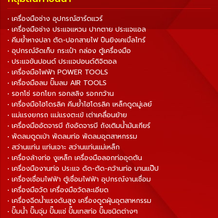
• เครื่องมือช่าง อุปกรณ์ฮาร์ดแวร์
• เครื่องมือช่าง ประแจแหวน ปากตาย ประแจแอล
• คีมย้ำหางปลา ตัด-ปอกสายไฟ ปืนยิงเคเบิ้ลไทร์
• อุปกรณ์จัดเก็บ กระเป๋า กล่อง ตู้เครื่องมือ
• ประแจขันปอนด์ ประแจปอนด์ดิจิตอล
• เครื่องมือไฟฟ้า POWER TOOLS
• เครื่องมือลม ปั๊มลม AIR TOOLS
• รอกโซ่ รอกโยก รอกสลิง รอกกว้าน
• เครื่องมือไฮโดรลิค คีมย้ำไฮโดรลิค เหล็กดูดมู่เลย์
• แม่แรงยกรถ แม่แรงตะเข้ เต่าเคลื่อนย้าย
• เครื่องมืออัดจารบี ถังอัดจารบี ถังเติมน้ำมันเกียร์
• พัดลมดูดเป่า พัดลมท่อ พัดลมอุตสาหกรรม
• สว่านแท่น แท่นเจาะ สว่านแท่นแม่เหล็ก
• เครื่องล้างท่อ งูเหล็ก เครื่องมือลอกท่ออุดตัน
• เครื่องมืองานท่อ ประแจ ดัด-ตัด-คว้านท่อ บานแป๊ป
• เครื่องเชื่อมไฟฟ้า ตู้เชื่อมไฟฟ้า อุปกรณ์งานเชื่อม
• เครื่องมือวัด เครื่องมือวัดละเอียด
• เครื่องฉีดน้ำแรงดันสูง เครื่องดูดฝุ่นอุตสาหกรรม
• ปั๊มน้ำ ปั๊มจุ่ม ปั๊มแช่ ปั๊มเทสท่อ ปั๊มชนิดต่างๆ