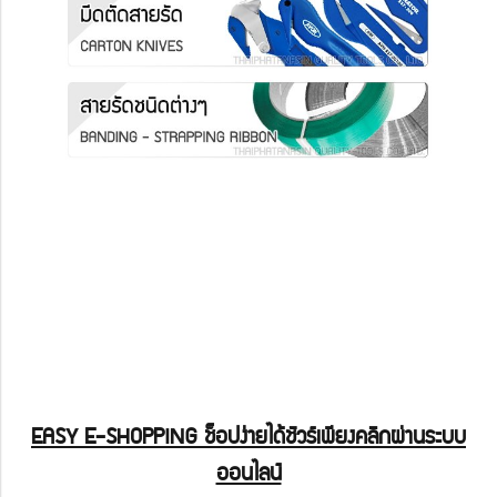
อุปกรณ์สำนักงาน อุปกรณ์ แพ็คของ แพ็คสินค้า pack package packaging offis office ออฟฟิศ กระดาษ น้ำยาทำความสะอาด
กระเป๋า กระเป๋าผ้า กระเป๋าหนัง กล่องพลาสติก กล่องกระดาษ แฟ้มพลาสติก แฟ้มห่วง เครื่องคิดเลข นาฬิกา บอร์ด ไวท์บอร์ด ถังขยะ ถัง
พลาสติก เครื่องชั่ง เครื่องชั่งน้ำหนัก รถเข็น รถเข็นเอนกประสงค์ ปากกา ดินสอ กบเหลา สายรัด เทปรัด เหล็กรัด เครื่องดึงสายรัด เครื่อง
รัดพลาสติก เครื่องรัดเหล็กพืด คีมหนีบเหล็กพืด เครื่องแม็กกล่อง ปืนยิงลวดเย็บ ลวดเย็บ เทปรัดพลาสติก กิ๊ปรัดเทปสแตนเลส เครื่องรัด
เทปสแตนเลส เทปปิดกล่องโอพีพี เทปพลาสติก ลานรัดแหวนลูกสูบ kennedy atlas avon edison indexa seiki kobe tools
matlock osaki oxford q-torq rutland senator sherwood sitesafe solent swiss tech tuffsafe tri torq
workranger yamaloy yamoto york
EASY E-SHOPPING ช็อปง่ายได้ชัวร์เพียงคลิกผ่านระบบ
ออนไลน์