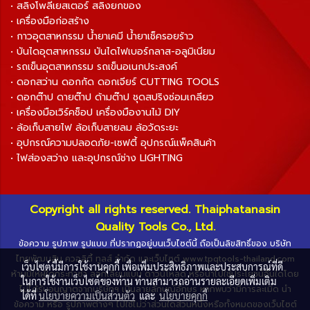
• สลิงโพลีเยสเตอร์ สลิงยกของ
• เครื่องมือก่อสร้าง
• กาวอุตสาหกรรม น้ำยาเคมี น้ำยาเช็ครอยร้าว
• บันไดอุตสาหกรรม บันไดไฟเบอร์กลาส-อลูมิเนียม
• รถเข็นอุตสาหกรรม รถเข็นอเนกประสงค์
• ดอกสว่าน ดอกกัด ดอกเจียร์ CUTTING TOOLS
• ดอกต๊าป ดายต๊าป ด้ามต๊าป ชุดสปริงซ่อมเกลียว
• เครื่องมือเวิร์คช็อป เครื่องมืองานไม้ DIY
• ล้อเก็บสายไฟ ล้อเก็บสายลม ล้อวัดระยะ
• อุปกรณ์ความปลอดภัย-เซฟตี้ อุปกรณ์แพ็คสินค้า
• ไฟส่องสว่าง และอุปกรณ์ช่าง LIGHTING
Copyright all rights reserved. Thaiphatanasin
Quality Tools Co., Ltd.
ข้อความ รูปภาพ รูปแบบ ที่ปรากฏอยู่บนเว็บไซต์นี้ ถือเป็นลิขสิทธิ์ของ บริษัท
ไทยพัฒนสิน ควอลิตี้ ทูลส์ จำกัด และเว็บไซต์ www.tpqtools-thailand.com
เว็บไซต์นี้มีการใช้งานคุกกี้ เพื่อเพิ่มประสิทธิภาพและประสบการณ์ที่ดี
ห้ามมิให้ผู้ใดกระทำซ้ำ ลอกเลียนแบบ ดาวน์โหลด หรือนำไปใช้ประโยชน์อื่นใดโดย
ในการใช้งานเว็บไซต์ของท่าน ท่านสามารถอ่านรายละเอียดเพิ่มเติม
ไม่ได้รับอนุญาตจากบริษัทฯ เป็นลายลักษณ์อักษร หากพบว่ามีการละเมิด นำ
ได้ที่
นโยบายความเป็นส่วนตัว
และ
นโยบายคุกกี้
ข้อความ หรือ รูปภาพต่างๆ ไปใช้ไม่ว่าส่วนใดส่วนหนึ่งหรือทั้งหมดของเว็บไซต์