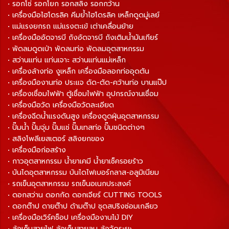
• รอกโซ่ รอกโยก รอกสลิง รอกกว้าน
• เครื่องมือไฮโดรลิค คีมย้ำไฮโดรลิค เหล็กดูดมู่เลย์
• แม่แรงยกรถ แม่แรงตะเข้ เต่าเคลื่อนย้าย
• เครื่องมืออัดจารบี ถังอัดจารบี ถังเติมน้ำมันเกียร์
• พัดลมดูดเป่า พัดลมท่อ พัดลมอุตสาหกรรม
• สว่านแท่น แท่นเจาะ สว่านแท่นแม่เหล็ก
• เครื่องล้างท่อ งูเหล็ก เครื่องมือลอกท่ออุดตัน
• เครื่องมืองานท่อ ประแจ ดัด-ตัด-คว้านท่อ บานแป๊ป
• เครื่องเชื่อมไฟฟ้า ตู้เชื่อมไฟฟ้า อุปกรณ์งานเชื่อม
• เครื่องมือวัด เครื่องมือวัดละเอียด
• เครื่องฉีดน้ำแรงดันสูง เครื่องดูดฝุ่นอุตสาหกรรม
• ปั๊มน้ำ ปั๊มจุ่ม ปั๊มแช่ ปั๊มเทสท่อ ปั๊มชนิดต่างๆ
• สลิงโพลีเยสเตอร์ สลิงยกของ
• เครื่องมือก่อสร้าง
• กาวอุตสาหกรรม น้ำยาเคมี น้ำยาเช็ครอยร้าว
• บันไดอุตสาหกรรม บันไดไฟเบอร์กลาส-อลูมิเนียม
• รถเข็นอุตสาหกรรม รถเข็นอเนกประสงค์
• ดอกสว่าน ดอกกัด ดอกเจียร์ CUTTING TOOLS
• ดอกต๊าป ดายต๊าป ด้ามต๊าป ชุดสปริงซ่อมเกลียว
• เครื่องมือเวิร์คช็อป เครื่องมืองานไม้ DIY
• ล้อเก็บสายไฟ ล้อเก็บสายลม ล้อวัดระยะ