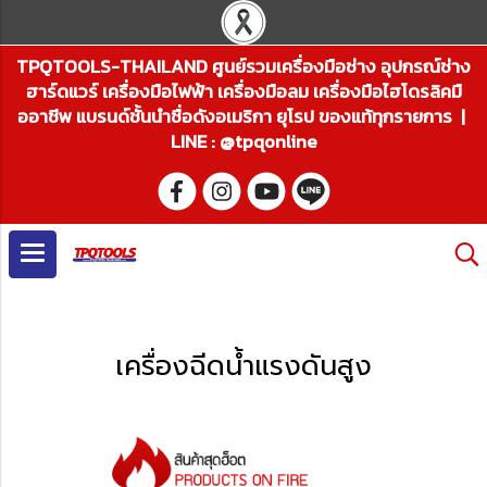
TPQTOOLS-THAILAND ศูนย์รวมเครื่องมือช่าง อุปกรณ์ช่าง
ฮาร์ดแวร์ เครื่องมือไฟฟ้า เครื่องมือลม เครื่องมือไฮโดรลิคมื
ออาชีพ แบรนด์ชั้นนำชื่อดังอเมริกา ยุโรป ของแท้ทุกรายการ |
LINE : @tpqonline
เครื่องฉีดน้ำแรงดันสูง