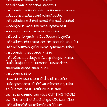
• รอกโซ่ รอกโยก รอกสลิง รอกกว้าน
• เครื่องมือไฮโดรลิค คีมย้ำไฮโดรลิค เหล็กดูดมู่เลย์
• แม่แรงยกรถ แม่แรงตะเข้ เต่าเคลื่อนย้าย
• เครื่องมืออัดจารบี ถังอัดจารบี ถังเติมน้ำมันเกียร์
• พัดลมดูดเป่า พัดลมท่อ พัดลมอุตสาหกรรม
• สว่านแท่น แท่นเจาะ สว่านแท่นแม่เหล็ก
• เครื่องล้างท่อ งูเหล็ก เครื่องมือลอกท่ออุดตัน
• เครื่องมืองานท่อ ประแจ ดัด-ตัด-คว้านท่อ บานแป๊ป
• เครื่องเชื่อมไฟฟ้า ตู้เชื่อมไฟฟ้า อุปกรณ์งานเชื่อม
• เครื่องมือวัด เครื่องมือวัดละเอียด
• เครื่องฉีดน้ำแรงดันสูง เครื่องดูดฝุ่นอุตสาหกรรม
• ปั๊มน้ำ ปั๊มจุ่ม ปั๊มแช่ ปั๊มเทสท่อ ปั๊มชนิดต่างๆ
• สลิงโพลีเยสเตอร์ สลิงยกของ
• เครื่องมือก่อสร้าง
• กาวอุตสาหกรรม น้ำยาเคมี น้ำยาเช็ครอยร้าว
• บันไดอุตสาหกรรม บันไดไฟเบอร์กลาส-อลูมิเนียม
• รถเข็นอุตสาหกรรม รถเข็นอเนกประสงค์
• ดอกสว่าน ดอกกัด ดอกเจียร์ CUTTING TOOLS
• ดอกต๊าป ดายต๊าป ด้ามต๊าป ชุดสปริงซ่อมเกลียว
• เครื่องมือเวิร์คช็อป เครื่องมืองานไม้ DIY