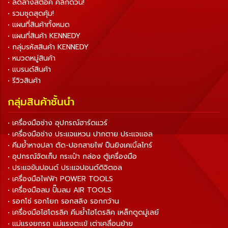
• ลดล้างสต็อค คลิกด่วน!
• รวมชุดสุดคุ้ม!
• แผนที่สินค้าทั้งหมด
• แผนที่สินค้า KENNEDY
• กลุ่มรหัสสินค้า KENNEDY
• หมวดหมู่สินค้า
• แบรนด์สินค้า
• รีวิวสินค้า
กลุ่มสินค้าชั้นนำ
• เครื่องมือช่าง อุปกรณ์ฮาร์ดแวร์
• เครื่องมือช่าง ประแจแหวน ปากตาย ประแจแอล
• คีมย้ำหางปลา ตัด-ปอกสายไฟ ปืนยิงเคเบิ้ลไทร์
• อุปกรณ์จัดเก็บ กระเป๋า กล่อง ตู้เครื่องมือ
• ประแจขันปอนด์ ประแจปอนด์ดิจิตอล
• เครื่องมือไฟฟ้า POWER TOOLS
• เครื่องมือลม ปั๊มลม AIR TOOLS
• รอกโซ่ รอกโยก รอกสลิง รอกกว้าน
• เครื่องมือไฮโดรลิค คีมย้ำไฮโดรลิค เหล็กดูดมู่เลย์
• แม่แรงยกรถ แม่แรงตะเข้ เต่าเคลื่อนย้าย