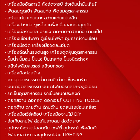
• เครื่องมืออัดจารบี ถังอัดจารบี ถังเติมน้ำมันเกียร์
• พัดลมดูดเป่า พัดลมท่อ พัดลมอุตสาหกรรม
• สว่านแท่น แท่นเจาะ สว่านแท่นแม่เหล็ก
• เครื่องล้างท่อ งูเหล็ก เครื่องมือลอกท่ออุดตัน
• เครื่องมืองานท่อ ประแจ ดัด-ตัด-คว้านท่อ บานแป๊ป
• เครื่องเชื่อมไฟฟ้า ตู้เชื่อมไฟฟ้า อุปกรณ์งานเชื่อม
• เครื่องมือวัด เครื่องมือวัดละเอียด
• เครื่องฉีดน้ำแรงดันสูง เครื่องดูดฝุ่นอุตสาหกรรม
• ปั๊มน้ำ ปั๊มจุ่ม ปั๊มแช่ ปั๊มเทสท่อ ปั๊มชนิดต่างๆ
• สลิงโพลีเยสเตอร์ สลิงยกของ
• เครื่องมือก่อสร้าง
• กาวอุตสาหกรรม น้ำยาเคมี น้ำยาเช็ครอยร้าว
• บันไดอุตสาหกรรม บันไดไฟเบอร์กลาส-อลูมิเนียม
• รถเข็นอุตสาหกรรม รถเข็นอเนกประสงค์
• ดอกสว่าน ดอกกัด ดอกเจียร์ CUTTING TOOLS
• ดอกต๊าป ดายต๊าป ด้ามต๊าป ชุดสปริงซ่อมเกลียว
• เครื่องมือเวิร์คช็อป เครื่องมืองานไม้ DIY
• ล้อเก็บสายไฟ ล้อเก็บสายลม ล้อวัดระยะ
• อุปกรณ์ความปลอดภัย-เซฟตี้ อุปกรณ์แพ็คสินค้า
• ไฟส่องสว่าง และอุปกรณ์ช่าง LIGHTING