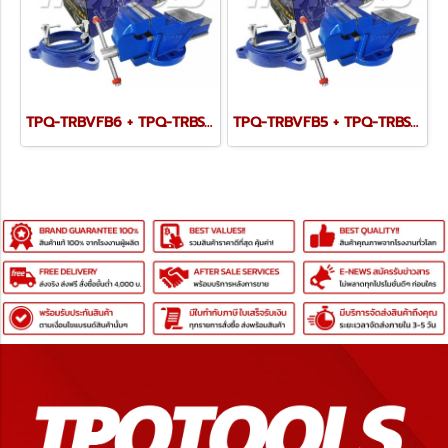
TPQ-TRBVFB6 + TPQ-TRBSWV6 ชุดปากกาจับชิ้นงาน 150 มม. (6") พร้อมฐานหมุน
TPQ-TRBVFB5 + TPQ-TRBSWV5 ชุดปากกาจับชิ้นงาน 125 มม. (5") พร้อมฐานหมุน