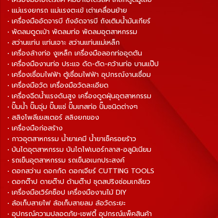
• แม่แรงยกรถ แม่แรงตะเข้ เต่าเคลื่อนย้าย
• เครื่องมืออัดจารบี ถังอัดจารบี ถังเติมน้ำมันเกียร์
• พัดลมดูดเป่า พัดลมท่อ พัดลมอุตสาหกรรม
• สว่านแท่น แท่นเจาะ สว่านแท่นแม่เหล็ก
• เครื่องล้างท่อ งูเหล็ก เครื่องมือลอกท่ออุดตัน
• เครื่องมืองานท่อ ประแจ ดัด-ตัด-คว้านท่อ บานแป๊ป
• เครื่องเชื่อมไฟฟ้า ตู้เชื่อมไฟฟ้า อุปกรณ์งานเชื่อม
• เครื่องมือวัด เครื่องมือวัดละเอียด
• เครื่องฉีดน้ำแรงดันสูง เครื่องดูดฝุ่นอุตสาหกรรม
• ปั๊มน้ำ ปั๊มจุ่ม ปั๊มแช่ ปั๊มเทสท่อ ปั๊มชนิดต่างๆ
• สลิงโพลีเยสเตอร์ สลิงยกของ
• เครื่องมือก่อสร้าง
• กาวอุตสาหกรรม น้ำยาเคมี น้ำยาเช็ครอยร้าว
• บันไดอุตสาหกรรม บันไดไฟเบอร์กลาส-อลูมิเนียม
• รถเข็นอุตสาหกรรม รถเข็นอเนกประสงค์
• ดอกสว่าน ดอกกัด ดอกเจียร์ CUTTING TOOLS
• ดอกต๊าป ดายต๊าป ด้ามต๊าป ชุดสปริงซ่อมเกลียว
• เครื่องมือเวิร์คช็อป เครื่องมืองานไม้ DIY
• ล้อเก็บสายไฟ ล้อเก็บสายลม ล้อวัดระยะ
• อุปกรณ์ความปลอดภัย-เซฟตี้ อุปกรณ์แพ็คสินค้า