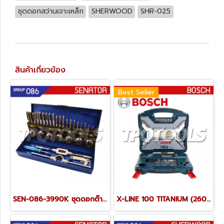
ชุดดอกสว่านเจาะเหล็ก
SHERWOOD
SHR-025
สินค้าเกี่ยวข้อง
Best Seller
SEN-086-3990K ชุดดอกต๊าป-ดายต๊าป 32ตัวชุด เกรดคาร์บอนสตีล ขนาด M3-M12
X-LINE 100 TITANIUM (2607017397) ชุดดอกสว่าน-ดอกไขควง 100 ชิ้น (Blue)