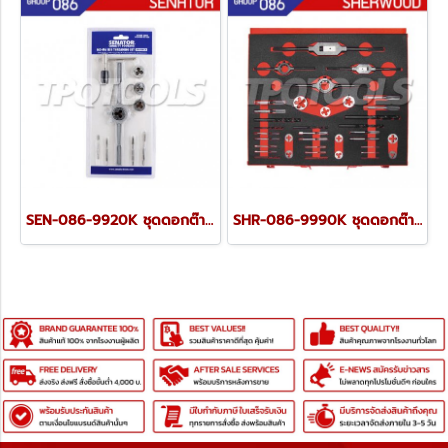
SEN-086-9920K ชุดดอกต๊าป-ดายต๊าป M3-M6 เกรดไฮสปีด HSS (10 ตัวชุด)
SHR-086-9990K ชุดดอกต๊าป-ดายต๊าป M2-M16 เกรดไฮสปีด HSS (37 ตัวชุด)