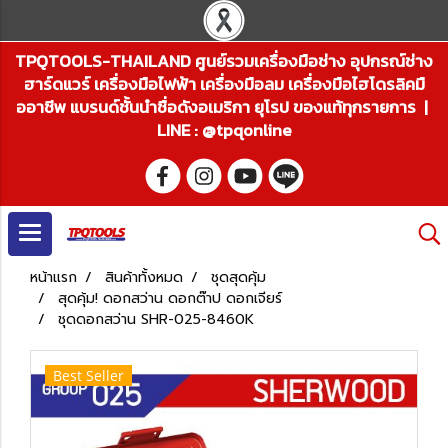
TPQTOOLS-THAILAND ศูนย์รวมเครื่องมือช่าง อุปกรณ์ช่าง
ฮาร์ดแวร์ เครื่องมือไฟฟ้า เครื่องมือลม เครื่องมือไฮโดรลิคมื
ออาชีพ แบรนด์ชั้นนำชื่อดังอเมริกา ยุโรป ของแท้ทุกรายการ |
LINE : @tpqonline
หน้าแรก
สินค้าทั้งหมด
ชุดสุดคุ้ม
สุดคุ้ม! ดอกสว่าน ดอกต๊าป ดอกเจียร์
ชุดดอกสว่าน SHR-025-8460K
Best Seller