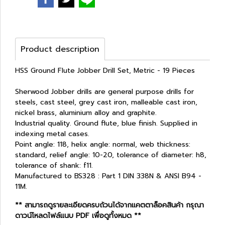
Product description
HSS Ground Flute Jobber Drill Set, Metric - 19 Pieces
Sherwood Jobber drills are general purpose drills for
steels, cast steel, grey cast iron, malleable cast iron,
nickel brass, aluminium alloy and graphite.
Industrial quality. Ground flute, blue finish. Supplied in
indexing metal cases.
Point angle: 118, helix angle: normal, web thickness:
standard, relief angle: 10-20, tolerance of diameter: h8,
tolerance of shank: f11.
Manufactured to BS328 : Part 1 DIN 338N & ANSI B94 -
11M.
** สามารถดูรายละเอียดครบถ้วนได้จากแคตตาล็อคสินค้า กรุณา
ดาวน์โหลดไฟล์แนบ PDF เพื่อดูทั้งหมด **