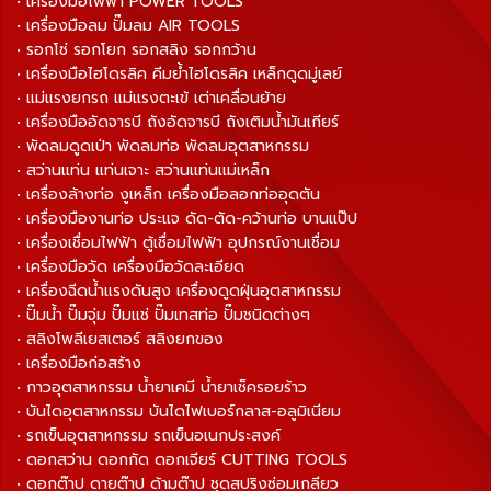
• เครื่องมือไฟฟ้า POWER TOOLS
• เครื่องมือลม ปั๊มลม AIR TOOLS
• รอกโซ่ รอกโยก รอกสลิง รอกกว้าน
• เครื่องมือไฮโดรลิค คีมย้ำไฮโดรลิค เหล็กดูดมู่เลย์
• แม่แรงยกรถ แม่แรงตะเข้ เต่าเคลื่อนย้าย
• เครื่องมืออัดจารบี ถังอัดจารบี ถังเติมน้ำมันเกียร์
• พัดลมดูดเป่า พัดลมท่อ พัดลมอุตสาหกรรม
• สว่านแท่น แท่นเจาะ สว่านแท่นแม่เหล็ก
• เครื่องล้างท่อ งูเหล็ก เครื่องมือลอกท่ออุดตัน
• เครื่องมืองานท่อ ประแจ ดัด-ตัด-คว้านท่อ บานแป๊ป
• เครื่องเชื่อมไฟฟ้า ตู้เชื่อมไฟฟ้า อุปกรณ์งานเชื่อม
• เครื่องมือวัด เครื่องมือวัดละเอียด
• เครื่องฉีดน้ำแรงดันสูง เครื่องดูดฝุ่นอุตสาหกรรม
• ปั๊มน้ำ ปั๊มจุ่ม ปั๊มแช่ ปั๊มเทสท่อ ปั๊มชนิดต่างๆ
• สลิงโพลีเยสเตอร์ สลิงยกของ
• เครื่องมือก่อสร้าง
• กาวอุตสาหกรรม น้ำยาเคมี น้ำยาเช็ครอยร้าว
• บันไดอุตสาหกรรม บันไดไฟเบอร์กลาส-อลูมิเนียม
• รถเข็นอุตสาหกรรม รถเข็นอเนกประสงค์
• ดอกสว่าน ดอกกัด ดอกเจียร์ CUTTING TOOLS
• ดอกต๊าป ดายต๊าป ด้ามต๊าป ชุดสปริงซ่อมเกลียว