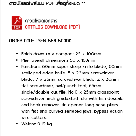
ดาวน์โหลดไฟล์แนบ PDF เพื่อดูทั้งหมด **
ORDER CODE : SEN-558-5030K
Folds down to a compact 25 x 100mm
Plier overall dimensions 50 x 163mm
Functions 60mm super sharp knife blade, 60mm
scalloped edge knife, 5 x 22mm screwdriver
blade, 7 x 25mm screwdriver blade, 2 x 20mm
flat screwdriver, awl/punch tool, 65mm
single/double cut file, No.0 x 25mm crosspoint
screwdriver, inch graduated rule with fish descaler
and hook remover, tin opener, long nose pliers
with flat and curved serrated jaws, bypass action
wire cutters.
Weight 0.19 kg