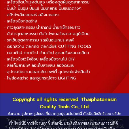
• เครื่องฉีดน้ำแรงดันสูง เครื่องดูดฝุ่นอุตสาหกรรม
• ปั๊มน้ำ ปั๊มจุ่ม ปั๊มแช่ ปั๊มเทสท่อ ปั๊มชนิดต่างๆ
• สลิงโพลีเยสเตอร์ สลิงยกของ
• เครื่องมือก่อสร้าง
• กาวอุตสาหกรรม น้ำยาเคมี น้ำยาเช็ครอยร้าว
• บันไดอุตสาหกรรม บันไดไฟเบอร์กลาส-อลูมิเนียม
• รถเข็นอุตสาหกรรม รถเข็นอเนกประสงค์
• ดอกสว่าน ดอกกัด ดอกเจียร์ CUTTING TOOLS
• ดอกต๊าป ดายต๊าป ด้ามต๊าป ชุดสปริงซ่อมเกลียว
• เครื่องมือเวิร์คช็อป เครื่องมืองานไม้ DIY
• ล้อเก็บสายไฟ ล้อเก็บสายลม ล้อวัดระยะ
• อุปกรณ์ความปลอดภัย-เซฟตี้ อุปกรณ์แพ็คสินค้า
• ไฟส่องสว่าง และอุปกรณ์ช่าง LIGHTING
Copyright all rights reserved. Thaiphatanasin
Quality Tools Co., Ltd.
ข้อความ รูปภาพ รูปแบบ ที่ปรากฏอยู่บนเว็บไซต์นี้ ถือเป็นลิขสิทธิ์ของ บริษัท
ไทยพัฒนสิน ควอลิตี้ ทูลส์ จำกัด และเว็บไซต์ www.tpqtools-thailand.com
เว็บไซต์นี้มีการใช้งานคุกกี้ เพื่อเพิ่มประสิทธิภาพและประสบการณ์ที่ดี
ห้ามมิให้ผู้ใดกระทำซ้ำ ลอกเลียนแบบ ดาวน์โหลด หรือนำไปใช้ประโยชน์อื่นใดโดย