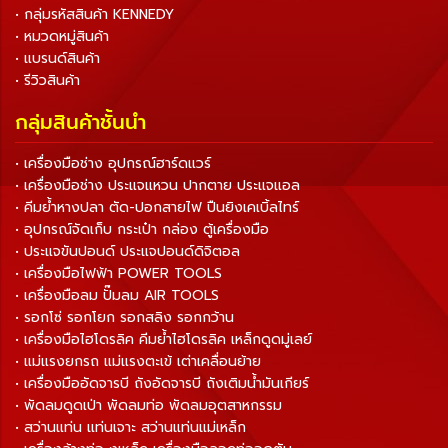
• กลุ่มรหัสสินค้า KENNEDY
• หมวดหมู่สินค้า
• แบรนด์สินค้า
• รีวิวสินค้า
กลุ่มสินค้าชั้นนำ
• เครื่องมือช่าง อุปกรณ์ฮาร์ดแวร์
• เครื่องมือช่าง ประแจแหวน ปากตาย ประแจแอล
• คีมย้ำหางปลา ตัด-ปอกสายไฟ ปืนยิงเคเบิ้ลไทร์
• อุปกรณ์จัดเก็บ กระเป๋า กล่อง ตู้เครื่องมือ
• ประแจขันปอนด์ ประแจปอนด์ดิจิตอล
• เครื่องมือไฟฟ้า POWER TOOLS
• เครื่องมือลม ปั๊มลม AIR TOOLS
• รอกโซ่ รอกโยก รอกสลิง รอกกว้าน
• เครื่องมือไฮโดรลิค คีมย้ำไฮโดรลิค เหล็กดูดมู่เลย์
• แม่แรงยกรถ แม่แรงตะเข้ เต่าเคลื่อนย้าย
• เครื่องมืออัดจารบี ถังอัดจารบี ถังเติมน้ำมันเกียร์
• พัดลมดูดเป่า พัดลมท่อ พัดลมอุตสาหกรรม
• สว่านแท่น แท่นเจาะ สว่านแท่นแม่เหล็ก