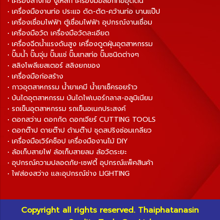
• เครื่องล้างท่อ งูเหล็ก เครื่องมือลอกท่ออุดตัน
• เครื่องมืองานท่อ ประแจ ดัด-ตัด-คว้านท่อ บานแป๊ป
• เครื่องเชื่อมไฟฟ้า ตู้เชื่อมไฟฟ้า อุปกรณ์งานเชื่อม
• เครื่องมือวัด เครื่องมือวัดละเอียด
• เครื่องฉีดน้ำแรงดันสูง เครื่องดูดฝุ่นอุตสาหกรรม
• ปั๊มน้ำ ปั๊มจุ่ม ปั๊มแช่ ปั๊มเทสท่อ ปั๊มชนิดต่างๆ
• สลิงโพลีเยสเตอร์ สลิงยกของ
• เครื่องมือก่อสร้าง
• กาวอุตสาหกรรม น้ำยาเคมี น้ำยาเช็ครอยร้าว
• บันไดอุตสาหกรรม บันไดไฟเบอร์กลาส-อลูมิเนียม
• รถเข็นอุตสาหกรรม รถเข็นอเนกประสงค์
• ดอกสว่าน ดอกกัด ดอกเจียร์ CUTTING TOOLS
• ดอกต๊าป ดายต๊าป ด้ามต๊าป ชุดสปริงซ่อมเกลียว
• เครื่องมือเวิร์คช็อป เครื่องมืองานไม้ DIY
• ล้อเก็บสายไฟ ล้อเก็บสายลม ล้อวัดระยะ
• อุปกรณ์ความปลอดภัย-เซฟตี้ อุปกรณ์แพ็คสินค้า
• ไฟส่องสว่าง และอุปกรณ์ช่าง LIGHTING
Copyright all rights reserved. Thaiphatanasin