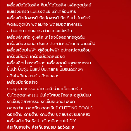
• เครื่องมือไฮโดรลิค คีมย้ำไฮโดรลิค เหล็กดูดมู่เลย์
• แม่แรงยกรถ แม่แรงตะเข้ เต่าเคลื่อนย้าย
• เครื่องมืออัดจารบี ถังอัดจารบี ถังเติมน้ำมันเกียร์
• พัดลมดูดเป่า พัดลมท่อ พัดลมอุตสาหกรรม
• สว่านแท่น แท่นเจาะ สว่านแท่นแม่เหล็ก
• เครื่องล้างท่อ งูเหล็ก เครื่องมือลอกท่ออุดตัน
• เครื่องมืองานท่อ ประแจ ดัด-ตัด-คว้านท่อ บานแป๊ป
• เครื่องเชื่อมไฟฟ้า ตู้เชื่อมไฟฟ้า อุปกรณ์งานเชื่อม
• เครื่องมือวัด เครื่องมือวัดละเอียด
• เครื่องฉีดน้ำแรงดันสูง เครื่องดูดฝุ่นอุตสาหกรรม
• ปั๊มน้ำ ปั๊มจุ่ม ปั๊มแช่ ปั๊มเทสท่อ ปั๊มชนิดต่างๆ
• สลิงโพลีเยสเตอร์ สลิงยกของ
• เครื่องมือก่อสร้าง
• กาวอุตสาหกรรม น้ำยาเคมี น้ำยาเช็ครอยร้าว
• บันไดอุตสาหกรรม บันไดไฟเบอร์กลาส-อลูมิเนียม
• รถเข็นอุตสาหกรรม รถเข็นอเนกประสงค์
• ดอกสว่าน ดอกกัด ดอกเจียร์ CUTTING TOOLS
• ดอกต๊าป ดายต๊าป ด้ามต๊าป ชุดสปริงซ่อมเกลียว
• เครื่องมือเวิร์คช็อป เครื่องมืองานไม้ DIY
• ล้อเก็บสายไฟ ล้อเก็บสายลม ล้อวัดระยะ