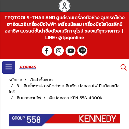
TPQTOOLS-THAILAND ศูนย์รวมเครื่องมือช่าง อุปกรณ์ช่าง
ฮาร์ดแวร์ เครื่องมือไฟฟ้า เครื่องมือลม เครื่องมือไฮโดรลิคมื
ออาชีพ แบรนด์ชั้นนำชื่อดังอเมริกา ยุโรป ของแท้ทุกรายการ |
LINE : @tpqonline
หน้าแรก
สินค้าทั้งหมด
3 - คีมย้ำหางปลาชนิดต่างๆ คีมตัด-ปอกสายไฟ ปืนยิงเคเบิ้ล
ไทร์
คีมปอกสายไฟ
คีมปอกสาย KEN-558-4900K