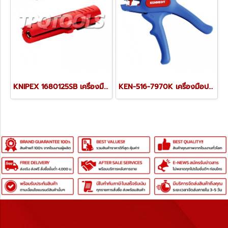
KNIPEX 1680125SB เครื่องมือปอกสายไฟแบบพกพา 125 มม. KNIPEX คะนิเพค คีมช่างมืออาชีพอันดับ 1 MADE IN GERMANY
KEN-516-7970K เครื่องมือปอกสายไฟ 0.2-0.6 SQMM.