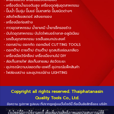
• เครื่องฉีดน้ำแรงดันสูง เครื่องดูดฝุ่นอุตสาหกรรม
• ปั๊มน้ำ ปั๊มจุ่ม ปั๊มแช่ ปั๊มเทสท่อ ปั๊มชนิดต่างๆ
• สลิงโพลีเยสเตอร์ สลิงยกของ
• เครื่องมือก่อสร้าง
• กาวอุตสาหกรรม น้ำยาเคมี น้ำยาเช็ครอยร้าว
• บันไดอุตสาหกรรม บันไดไฟเบอร์กลาส-อลูมิเนียม
• รถเข็นอุตสาหกรรม รถเข็นอเนกประสงค์
• ดอกสว่าน ดอกกัด ดอกเจียร์ CUTTING TOOLS
• ดอกต๊าป ดายต๊าป ด้ามต๊าป ชุดสปริงซ่อมเกลียว
• เครื่องมือเวิร์คช็อป เครื่องมืองานไม้ DIY
• ล้อเก็บสายไฟ ล้อเก็บสายลม ล้อวัดระยะ
• อุปกรณ์ความปลอดภัย-เซฟตี้ อุปกรณ์แพ็คสินค้า
• ไฟส่องสว่าง และอุปกรณ์ช่าง LIGHTING
Copyright all rights reserved. Thaiphatanasin
Quality Tools Co., Ltd.
ข้อความ รูปภาพ รูปแบบ ที่ปรากฏอยู่บนเว็บไซต์นี้ ถือเป็นลิขสิทธิ์ของ บริษัท
ไทยพัฒนสิน ควอลิตี้ ทูลส์ จำกัด และเว็บไซต์ www.tpqtools-thailand.com
เว็บไซต์นี้มีการใช้งานคุกกี้ เพื่อเพิ่มประสิทธิภาพและประสบการณ์ที่ดี