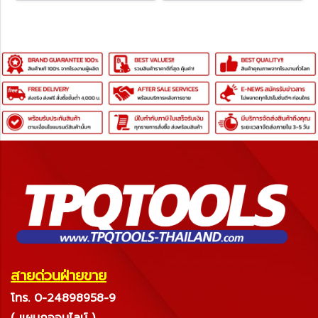
สายด่วนฝ่ายขาย
โทร. 0-24898958-9
( แผนกออนไลน์ )