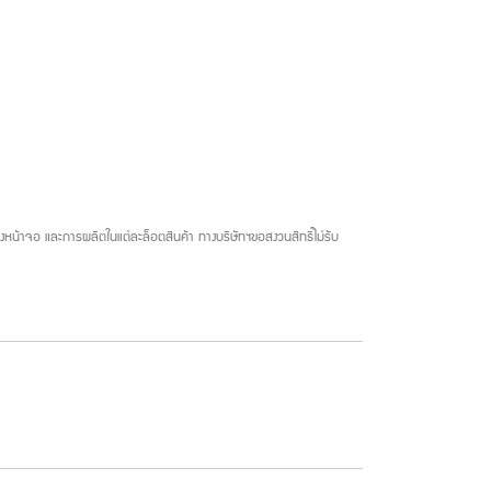
น้าจอ และการผลิตในแต่ละล็อตสินค้า ทางบริษัทฯขอสงวนสิทธิ์ไม่รับ