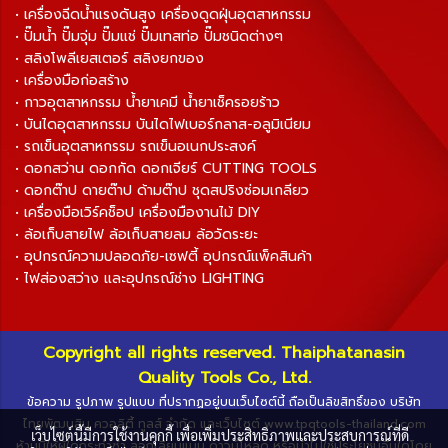
• เครื่องฉีดน้ำแรงดันสูง เครื่องดูดฝุ่นอุตสาหกรรม
• ปั๊มน้ำ ปั๊มจุ่ม ปั๊มแช่ ปั๊มเทสท่อ ปั๊มชนิดต่างๆ
• สลิงโพลีเยสเตอร์ สลิงยกของ
• เครื่องมือก่อสร้าง
• กาวอุตสาหกรรม น้ำยาเคมี น้ำยาเช็ครอยร้าว
• บันไดอุตสาหกรรม บันไดไฟเบอร์กลาส-อลูมิเนียม
• รถเข็นอุตสาหกรรม รถเข็นอเนกประสงค์
• ดอกสว่าน ดอกกัด ดอกเจียร์ CUTTING TOOLS
• ดอกต๊าป ดายต๊าป ด้ามต๊าป ชุดสปริงซ่อมเกลียว
• เครื่องมือเวิร์คช็อป เครื่องมืองานไม้ DIY
• ล้อเก็บสายไฟ ล้อเก็บสายลม ล้อวัดระยะ
• อุปกรณ์ความปลอดภัย-เซฟตี้ อุปกรณ์แพ็คสินค้า
• ไฟส่องสว่าง และอุปกรณ์ช่าง LIGHTING
Copyright all rights reserved. Thaiphatanasin
Quality Tools Co., Ltd.
ข้อความ รูปภาพ รูปแบบ ที่ปรากฏอยู่บนเว็บไซต์นี้ ถือเป็นลิขสิทธิ์ของ บริษัท
ไทยพัฒนสิน ควอลิตี้ ทูลส์ จำกัด และเว็บไซต์ www.tpqtools-thailand.com
เว็บไซต์นี้มีการใช้งานคุกกี้ เพื่อเพิ่มประสิทธิภาพและประสบการณ์ที่ดี
ห้ามมิให้ผู้ใดกระทำซ้ำ ลอกเลียนแบบ ดาวน์โหลด หรือนำไปใช้ประโยชน์อื่นใดโดย