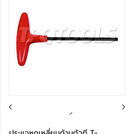
ประแจหกเหลี่ยมด้ามตัวที T-