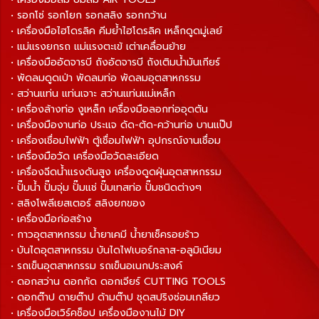
• รอกโซ่ รอกโยก รอกสลิง รอกกว้าน
• เครื่องมือไฮโดรลิค คีมย้ำไฮโดรลิค เหล็กดูดมู่เลย์
• แม่แรงยกรถ แม่แรงตะเข้ เต่าเคลื่อนย้าย
• เครื่องมืออัดจารบี ถังอัดจารบี ถังเติมน้ำมันเกียร์
• พัดลมดูดเป่า พัดลมท่อ พัดลมอุตสาหกรรม
• สว่านแท่น แท่นเจาะ สว่านแท่นแม่เหล็ก
• เครื่องล้างท่อ งูเหล็ก เครื่องมือลอกท่ออุดตัน
• เครื่องมืองานท่อ ประแจ ดัด-ตัด-คว้านท่อ บานแป๊ป
• เครื่องเชื่อมไฟฟ้า ตู้เชื่อมไฟฟ้า อุปกรณ์งานเชื่อม
• เครื่องมือวัด เครื่องมือวัดละเอียด
• เครื่องฉีดน้ำแรงดันสูง เครื่องดูดฝุ่นอุตสาหกรรม
• ปั๊มน้ำ ปั๊มจุ่ม ปั๊มแช่ ปั๊มเทสท่อ ปั๊มชนิดต่างๆ
• สลิงโพลีเยสเตอร์ สลิงยกของ
• เครื่องมือก่อสร้าง
• กาวอุตสาหกรรม น้ำยาเคมี น้ำยาเช็ครอยร้าว
• บันไดอุตสาหกรรม บันไดไฟเบอร์กลาส-อลูมิเนียม
• รถเข็นอุตสาหกรรม รถเข็นอเนกประสงค์
• ดอกสว่าน ดอกกัด ดอกเจียร์ CUTTING TOOLS
• ดอกต๊าป ดายต๊าป ด้ามต๊าป ชุดสปริงซ่อมเกลียว
• เครื่องมือเวิร์คช็อป เครื่องมืองานไม้ DIY